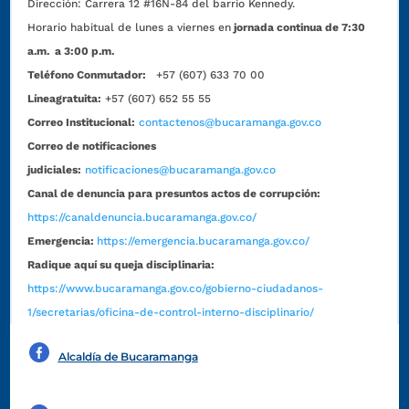
Dirección:
Carrera 12 #16N-84 del barrio Kennedy.
Horario habitual de lunes a viernes en
jornada continua de 7:30
a.m. a 3:00 p.m.
Teléfono Conmutador:
+57 (607) 633 70 00
Líneagratuita:
+57 (607) 652 55 55
Correo Institucional:
contactenos@bucaramanga.gov.co
Correo de notificaciones
judiciales:
notificaciones@bucaramanga.gov.co
Canal de denuncia para presuntos actos de corrupción:
https://canaldenuncia.bucaramanga.gov.co/
Emergencia:
https://emergencia.bucaramanga.gov.co/
Radique aquí su queja disciplinaria:
https://www.bucaramanga.gov.co/gobierno-ciudadanos-
1/secretarias/oficina-de-control-interno-disciplinario/
Alcaldía de Bucaramanga
Funcionarios y contratistas