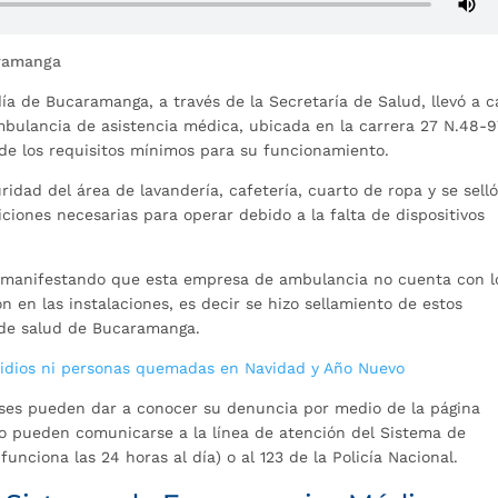
aramanga
ía de Bucaramanga, a través de la Secretaría de Salud, llevó a 
bulancia de asistencia médica, ubicada en la carrera 27 N.48-9
 de los requisitos mínimos para su funcionamiento.
idad del área de lavandería, cafetería, cuarto de ropa y se sell
iones necesarias para operar debido a la falta de dispositivos
ía manifestando que esta empresa de ambulancia no cuenta con l
ión en las instalaciones, es decir se hizo sellamiento de estos
a de salud de Bucaramanga.
idios ni personas quemadas en Navidad y Año Nuevo
ses pueden dar a conocer su denuncia por medio de la página
D, o pueden comunicarse a la línea de atención del Sistema de
nciona las 24 horas al día) o al 123 de la Policía Nacional.