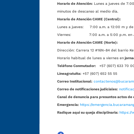
Horario de Atención:
Lunes a jueves de 7:00 
minutos de descanso al medio día.
Horario de Atención CAME (Central):
Lunes a jueves: 7:00 a.m. a 12:00 m y de 
Viernes: 7:00 a.m. a 5:00 p.m. en Jorn
Horario de Atención CAME (Norte):
Dirección:
Carrera 12 #16N-84 del barrio Ke
Horario habitual de lunes a viernes en
jorna
Teléfono Conmutador:
+57 (607) 633 70 0
Líneagratuita:
+57 (607) 652 55 55
Correo Institucional:
contactenos@bucarama
Correo de notificaciones judiciales:
notific
Canal de denuncia para presuntos actos de 
Emergencia:
https://emergencia.bucaramang
Radique aquí su queja disciplinaria:
https://