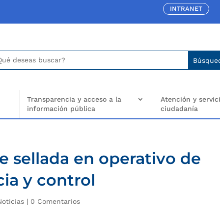
INTRANET
car:
arch
..
Transparencia y acceso a la
Atención y servici
información pública
ciudadanía
 sellada en operativo de
cia y control
Noticias
|
0 Comentarios