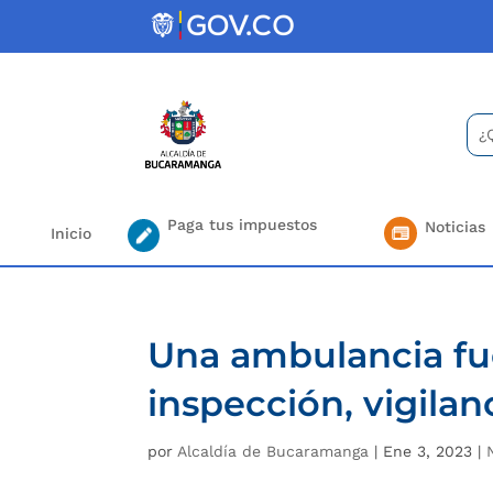
Skip
to
content
Bus
Se
for.
Paga tus impuestos
Noticias
Inicio
Una ambulancia fue
inspección, vigilan
por
Alcaldía de Bucaramanga
|
Ene 3, 2023
|