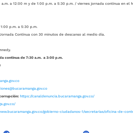
a.m. a 12:00 m y de 1:00 p.m. a 5:30 p.m. / viernes jornada continua en el h
1:00 p.m. a 5:30 p.m.
ada Continua con 30 minutos de descanso al medio día.
nnedy.
da continua de 7:30 a.m. a 3:00 p.m.
0
nga.gov.co
aciones@bucaramanga.gov.co
corrupción:
https://canaldenuncia.bucaramanga.gov.co/
a.gov.co/
www.bucaramanga.gov.co/gobierno-ciudadanos-1/secretarias/oficina-de-contro