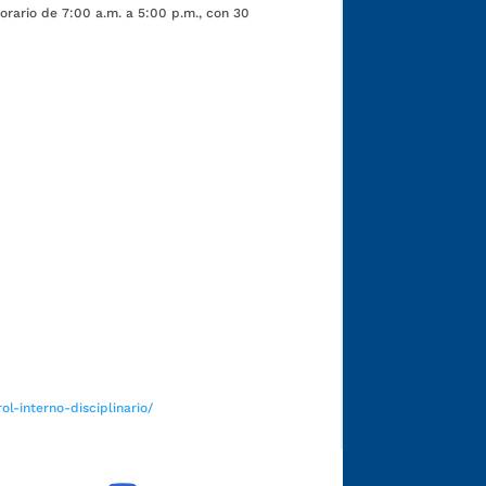
orario de 7:00 a.m. a 5:00 p.m., con 30
Funcionarios y contratistas
l-interno-disciplinario/