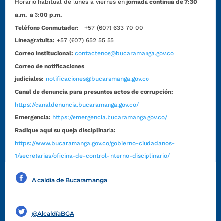
Horario habitual de lunes a viernes en
jornada continua de 7:30
a.m. a 3:00 p.m.
Teléfono Conmutador:
+57 (607) 633 70 00
Líneagratuita:
+57 (607) 652 55 55
Correo Institucional:
contactenos@bucaramanga.gov.co
Correo de notificaciones
judiciales:
notificaciones@bucaramanga.gov.co
Canal de denuncia para presuntos actos de corrupción:
https://canaldenuncia.bucaramanga.gov.co/
Emergencia:
https://emergencia.bucaramanga.gov.co/
Radique aquí su queja disciplinaria:
https://www.bucaramanga.gov.co/gobierno-ciudadanos-
1/secretarias/oficina-de-control-interno-disciplinario/
Alcaldía de Bucaramanga
Funcionarios y contratistas
@AlcaldíaBGA