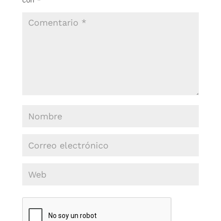
con
*