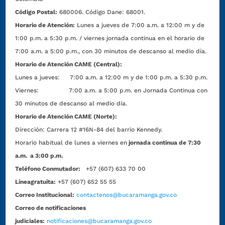
Código Postal:
680006. Código Dane: 68001.
Horario de Atención:
Lunes a jueves de 7:00 a.m. a 12:00 m y de
1:00 p.m. a 5:30 p.m. / viernes jornada continua en el horario de
7:00 a.m. a 5:00 p.m., con 30 minutos de descanso al medio día.
Horario de Atención CAME (Central):
Lunes a jueves: 7:00 a.m. a 12:00 m y de 1:00 p.m. a 5:30 p.m.
Viernes: 7:00 a.m. a 5:00 p.m. en Jornada Continua con
30 minutos de descanso al medio día.
Horario de Atención CAME (Norte):
Dirección:
Carrera 12 #16N-84 del barrio Kennedy.
Horario habitual de lunes a viernes en
jornada continua de 7:30
a.m. a 3:00 p.m.
Teléfono Conmutador:
+57 (607) 633 70 00
Líneagratuita:
+57 (607) 652 55 55
Correo Institucional:
contactenos@bucaramanga.gov.co
Correo de notificaciones
judiciales:
notificaciones@bucaramanga.gov.co