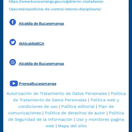
https://www.bucaramanga.gov.co/gobierno-ciudadanos-
1/secretarias/oficina-de-control-interno-disciplinario/
Alcaldía de Bucaramanga
Funcionarios y contratistas
@AlcaldíaBGA
Alcaldía de Bucaramanga
PrensaBucaramanga
Autorización de Tratamiento de Datos Personales
|
Política
de Tratamiento de Datos Personales
|
Política web y
condiciones de uso
|
Política editorial
|
Plan de
comunicaciones
|
Política de derechos de autor
|
Política
de Seguridad de la Información
|
Uso y monitoreo pagina
web
|
Mapa del sitio