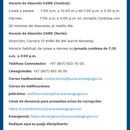
Horario de Atención CAME (Central):
Lunes a jueves: 7:00 a.m. a 12:00 m y de 1:00 p.m. a 5:30 p.m.
Viernes: 7:00 a.m. a 5:00 p.m. en Jornada Continua con
30 minutos de descanso al medio día.
Horario de Atención CAME (Norte):
Dirección:
Carrera 12 #16N-84 del barrio Kennedy.
Horario habitual de lunes a viernes en
jornada continua de 7:30
a.m. a 3:00 p.m.
Teléfono Conmutador:
+57 (607) 633 70 00
Líneagratuita:
+57 (607) 652 55 55
Correo Institucional:
contactenos@bucaramanga.gov.co
Correo de notificaciones
judiciales:
notificaciones@bucaramanga.gov.co
Canal de denuncia para presuntos actos de corrupción:
https://canaldenuncia.bucaramanga.gov.co/
Emergencia:
https://emergencia.bucaramanga.gov.co/
Radique aquí su queja disciplinaria: