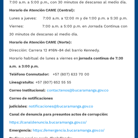
7:00 a.m. a 5:00 p.m., con 30 minutos de descanso al medio día.
Horario de Atención CAME (Central):
Lunes a jueves: 7:00 a.m. a 12:00 m y de 1:00 p.m. a 5:30 p.m.
Viernes: 7:00 a.m. a 5:00 p.m. en Jornada Continua con
30 minutos de descanso al medio día.
Horario de Atención CAME (Norte):
Dirección:
Carrera 12 #16N-84 del barrio Kennedy.
Horario habitual de lunes a viernes en
jornada continua de 7:30
a.m. a 3:00 p.m.
Teléfono Conmutador:
+57 (607) 633 70 00
Líneagratuita:
+57 (607) 652 55 55
Correo Institucional:
contactenos@bucaramanga.gov.co
Correo de notificaciones
judiciales:
notificaciones@bucaramanga.gov.co
Canal de denuncia para presuntos actos de corrupción:
https://canaldenuncia.bucaramanga.gov.co/
Emergencia:
https://emergencia.bucaramanga.gov.co/