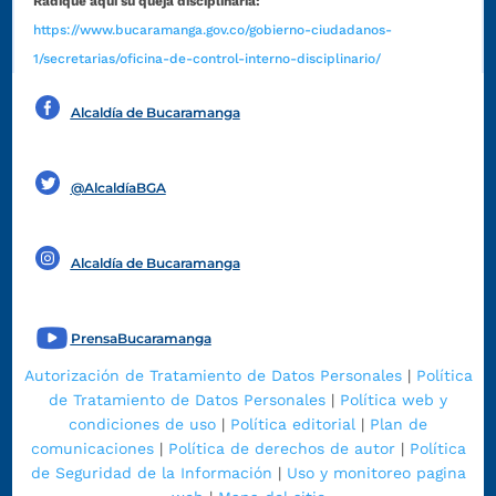
Radique aquí su queja disciplinaria:
https://www.bucaramanga.gov.co/gobierno-ciudadanos-
1/secretarias/oficina-de-control-interno-disciplinario/
Alcaldía de Bucaramanga
Funcionarios y contratistas
@AlcaldíaBGA
Alcaldía de Bucaramanga
PrensaBucaramanga
Autorización de Tratamiento de Datos Personales
|
Política
de Tratamiento de Datos Personales
|
Política web y
condiciones de uso
|
Política editorial
|
Plan de
comunicaciones
|
Política de derechos de autor
|
Política
de Seguridad de la Información
|
Uso y monitoreo pagina