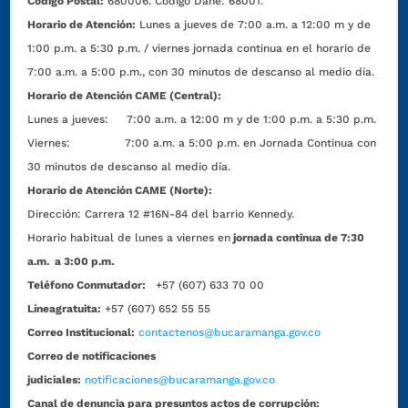
Código Postal:
680006. Código Dane: 68001.
Horario de Atención:
Lunes a jueves de 7:00 a.m. a 12:00 m y de
1:00 p.m. a 5:30 p.m. / viernes jornada continua en el horario de
7:00 a.m. a 5:00 p.m., con 30 minutos de descanso al medio día.
Horario de Atención CAME (Central):
Lunes a jueves: 7:00 a.m. a 12:00 m y de 1:00 p.m. a 5:30 p.m.
Viernes: 7:00 a.m. a 5:00 p.m. en Jornada Continua con
30 minutos de descanso al medio día.
Horario de Atención CAME (Norte):
Dirección:
Carrera 12 #16N-84 del barrio Kennedy.
Horario habitual de lunes a viernes en
jornada continua de 7:30
a.m. a 3:00 p.m.
Teléfono Conmutador:
+57 (607) 633 70 00
Líneagratuita:
+57 (607) 652 55 55
Correo Institucional:
contactenos@bucaramanga.gov.co
Correo de notificaciones
judiciales:
notificaciones@bucaramanga.gov.co
Canal de denuncia para presuntos actos de corrupción: