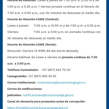
Horario de Atención:
Lunes a jueves de 7:00 a.m. a 12:00 m y de
1:00 p.m. a 5:30 p.m. / viernes jornada continua en el horario de
7:00 a.m. a 5:00 p.m., con 30 minutos de descanso al medio día.
Horario de Atención CAME (Central):
Lunes a jueves: 7:00 a.m. a 12:00 m y de 1:00 p.m. a 5:30 p.m.
Viernes: 7:00 a.m. a 5:00 p.m. en Jornada Continua con
30 minutos de descanso al medio día.
Horario de Atención CAME (Norte):
Dirección:
Carrera 12 #16N-84 del barrio Kennedy.
Horario habitual de lunes a viernes en
jornada continua de 7:30
a.m. a 3:00 p.m.
Teléfono Conmutador:
+57 (607) 633 70 00
Líneagratuita:
+57 (607) 652 55 55
Correo Institucional:
contactenos@bucaramanga.gov.co
Correo de notificaciones
judiciales:
notificaciones@bucaramanga.gov.co
Canal de denuncia para presuntos actos de corrupción:
https://canaldenuncia.bucaramanga.gov.co/