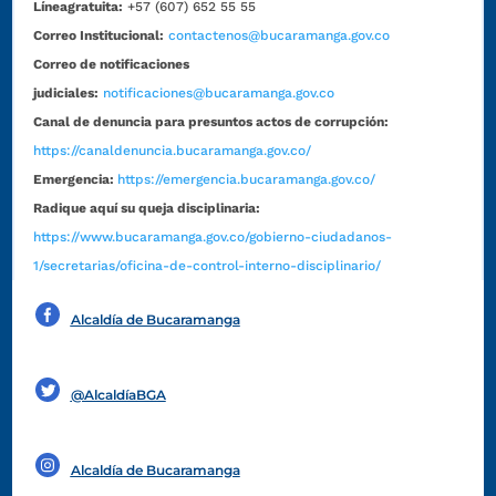
Líneagratuita:
+57 (607) 652 55 55
Correo Institucional:
contactenos@bucaramanga.gov.co
Correo de notificaciones
judiciales:
notificaciones@bucaramanga.gov.co
Canal de denuncia para presuntos actos de corrupción:
https://canaldenuncia.bucaramanga.gov.co/
Emergencia:
https://emergencia.bucaramanga.gov.co/
Radique aquí su queja disciplinaria:
https://www.bucaramanga.gov.co/gobierno-ciudadanos-
1/secretarias/oficina-de-control-interno-disciplinario/
Alcaldía de Bucaramanga
Funcionarios y contratistas
@AlcaldíaBGA
Alcaldía de Bucaramanga