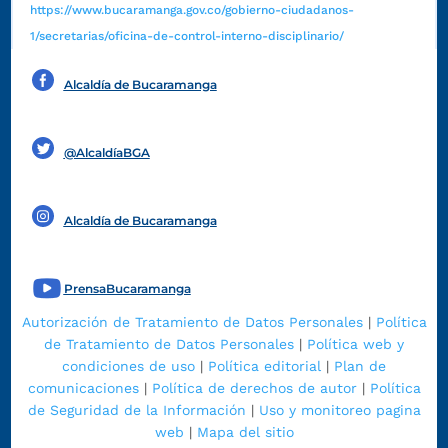
https://www.bucaramanga.gov.co/gobierno-ciudadanos-
1/secretarias/oficina-de-control-interno-disciplinario/
Alcaldía de Bucaramanga
Funcionarios y contratistas
@AlcaldíaBGA
Alcaldía de Bucaramanga
PrensaBucaramanga
Autorización de Tratamiento de Datos Personales
|
Política
de Tratamiento de Datos Personales
|
Política web y
condiciones de uso
|
Política editorial
|
Plan de
comunicaciones
|
Política de derechos de autor
|
Política
de Seguridad de la Información
|
Uso y monitoreo pagina
web
|
Mapa del sitio