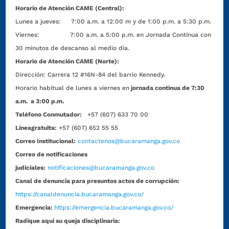
Horario de Atención CAME (Central):
Lunes a jueves: 7:00 a.m. a 12:00 m y de 1:00 p.m. a 5:30 p.m.
Viernes: 7:00 a.m. a 5:00 p.m. en Jornada Continua con
30 minutos de descanso al medio día.
Horario de Atención CAME (Norte):
Dirección:
Carrera 12 #16N-84 del barrio Kennedy.
Horario habitual de lunes a viernes en
jornada continua de 7:30
a.m. a 3:00 p.m.
Teléfono Conmutador:
+57 (607) 633 70 00
Líneagratuita:
+57 (607) 652 55 55
Correo Institucional:
contactenos@bucaramanga.gov.co
Correo de notificaciones
judiciales:
notificaciones@bucaramanga.gov.co
Canal de denuncia para presuntos actos de corrupción:
https://canaldenuncia.bucaramanga.gov.co/
Emergencia:
https://emergencia.bucaramanga.gov.co/
Radique aquí su queja disciplinaria: