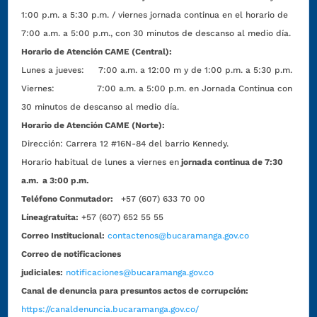
1:00 p.m. a 5:30 p.m. / viernes jornada continua en el horario de
7:00 a.m. a 5:00 p.m., con 30 minutos de descanso al medio día.
Horario de Atención CAME (Central):
Lunes a jueves: 7:00 a.m. a 12:00 m y de 1:00 p.m. a 5:30 p.m.
Viernes: 7:00 a.m. a 5:00 p.m. en Jornada Continua con
30 minutos de descanso al medio día.
Horario de Atención CAME (Norte):
Dirección:
Carrera 12 #16N-84 del barrio Kennedy.
Horario habitual de lunes a viernes en
jornada continua de 7:30
a.m. a 3:00 p.m.
Teléfono Conmutador:
+57 (607) 633 70 00
Líneagratuita:
+57 (607) 652 55 55
Correo Institucional:
contactenos@bucaramanga.gov.co
Correo de notificaciones
judiciales:
notificaciones@bucaramanga.gov.co
Canal de denuncia para presuntos actos de corrupción:
https://canaldenuncia.bucaramanga.gov.co/