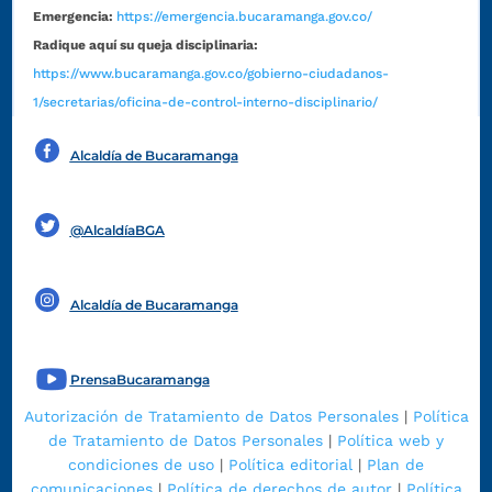
Emergencia:
https://emergencia.bucaramanga.gov.co/
Radique aquí su queja disciplinaria:
https://www.bucaramanga.gov.co/gobierno-ciudadanos-
1/secretarias/oficina-de-control-interno-disciplinario/
Alcaldía de Bucaramanga
Funcionarios y contratistas
@AlcaldíaBGA
Alcaldía de Bucaramanga
PrensaBucaramanga
Autorización de Tratamiento de Datos Personales
|
Política
de Tratamiento de Datos Personales
|
Política web y
condiciones de uso
|
Política editorial
|
Plan de
comunicaciones
|
Política de derechos de autor
|
Política