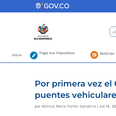
Skip
to
content
Bus
Se
for.
Paga tus impuestos
Noticias
Inicio
Por primera vez el
puentes vehicular
por
Mónica María Farfán Sanabria
|
Jul 14, 2