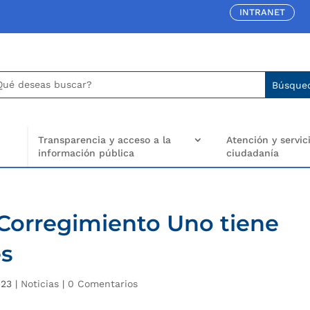
INTRANET
car:
arch
..
Transparencia y acceso a la
Atención y servici
información pública
ciudadanía
 Corregimiento Uno tiene
es
023
|
Noticias
|
0 Comentarios