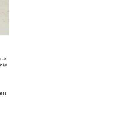
 le
 más
.511