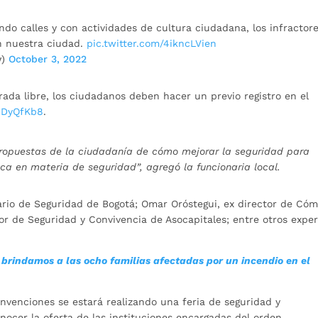
do calles y con actividades de cultura ciudadana, los infractor
n nuestra ciudad.
pic.twitter.com/4ikncLVien
y)
October 3, 2022
rada libre, los ciudadanos deben hacer un previo registro en el
HJDyQfKb8
.
ropuestas de la ciudadanía de cómo mejorar la seguridad para
ica en materia de seguridad”, agregó la funcionaria local.
tario de Seguridad de Bogotá; Omar Oróstegui, ex director de Có
r de Seguridad y Convivencia de Asocapitales; entre otros expe
e brindamos a las ocho familias afectadas por un incendio en el
nvenciones se estará realizando una feria de seguridad y
ocer la oferta de las instituciones encargadas del orden.