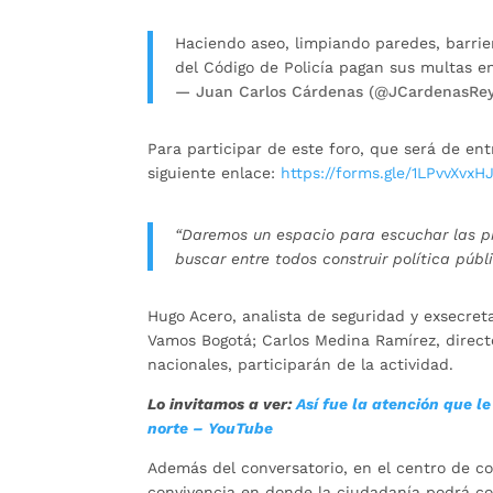
Haciendo aseo, limpiando paredes, barrien
del Código de Policía pagan sus multas e
— Juan Carlos Cárdenas (@JCardenasRe
Para participar de este foro, que será de ent
siguiente enlace:
https://forms.gle/1LPvvXvx
“Daremos un espacio para escuchar las p
buscar entre todos construir política públ
Hugo Acero, analista de seguridad y exsecre
Vamos Bogotá; Carlos Medina Ramírez, directo
nacionales, participarán de la actividad.
Lo invitamos a ver:
Así fue la atención que l
norte – YouTube
Además del conversatorio, en el centro de co
convivencia en donde la ciudadanía podrá con