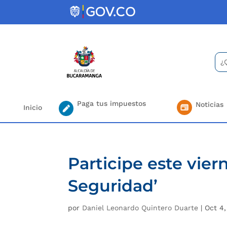
Skip
to
content
Bus
Se
for.
Paga tus impuestos
Noticias
Inicio
Participe este vier
Seguridad’
por
Daniel Leonardo Quintero Duarte
|
Oct 4