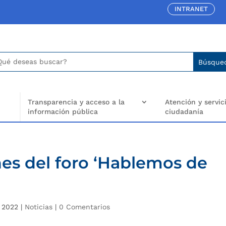
INTRANET
car:
arch
..
Transparencia y acceso a la
Atención y servici
información pública
ciudadanía
nes del foro ‘Hablemos de
, 2022
|
Noticias
|
0 Comentarios