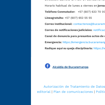
Horario habitual de lunes a viernes en
jorna
Teléfono Conmutador:
+57 (607) 633 70 0
Líneagratuita:
+57 (607) 652 55 55
Correo Institucional:
contactenos@bucarama
Correo de notificaciones judiciales:
notific
Canal de denuncia para presuntos actos de 
Emergencia:
https://emergencia.bucaramang
Radique aquí su queja disciplinaria:
https://
Alcaldía de Bucaramanga
Autorización de Tratamiento de Datos
editorial
|
Plan de comunicaciones
|
Polít