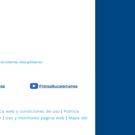
Funcionarios y contratistas
l-interno-disciplinario/
nga
PrensaBucaramanga
ica web y condiciones de uso
|
Política
n
|
Uso y monitoreo pagina web
|
Mapa del