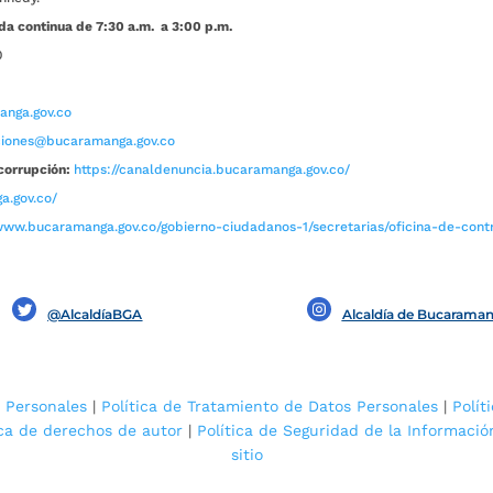
da continua de 7:30 a.m. a 3:00 p.m.
0
nga.gov.co
aciones@bucaramanga.gov.co
corrupción:
https://canaldenuncia.bucaramanga.gov.co/
a.gov.co/
www.bucaramanga.gov.co/gobierno-ciudadanos-1/secretarias/oficina-de-contro
@AlcaldíaBGA
Alcaldía de Bucarama
 Personales
|
Política de Tratamiento de Datos Personales
|
Polít
ica de derechos de autor
|
Política de Seguridad de la Informació
sitio