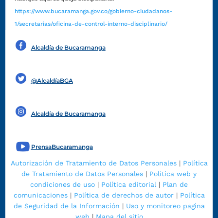
https://www.bucaramanga.gov.co/gobierno-ciudadanos-
1/secretarias/oficina-de-control-interno-disciplinario/
Alcaldía de Bucaramanga
Funcionarios y contratistas
@AlcaldíaBGA
Alcaldía de Bucaramanga
PrensaBucaramanga
Autorización de Tratamiento de Datos Personales
|
Política
de Tratamiento de Datos Personales
|
Política web y
condiciones de uso
|
Política editorial
|
Plan de
comunicaciones
|
Política de derechos de autor
|
Política
de Seguridad de la Información
|
Uso y monitoreo pagina
web
|
Mapa del sitio