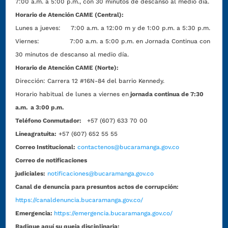
7:00 a.m. a 5:00 p.m., con 30 minutos de descanso al medio día.
Horario de Atención CAME (Central):
Lunes a jueves: 7:00 a.m. a 12:00 m y de 1:00 p.m. a 5:30 p.m.
Viernes: 7:00 a.m. a 5:00 p.m. en Jornada Continua con
30 minutos de descanso al medio día.
Horario de Atención CAME (Norte):
Dirección:
Carrera 12 #16N-84 del barrio Kennedy.
Horario habitual de lunes a viernes en
jornada continua de 7:30
a.m. a 3:00 p.m.
Teléfono Conmutador:
+57 (607) 633 70 00
Líneagratuita:
+57 (607) 652 55 55
Correo Institucional:
contactenos@bucaramanga.gov.co
Correo de notificaciones
judiciales:
notificaciones@bucaramanga.gov.co
Canal de denuncia para presuntos actos de corrupción:
https://canaldenuncia.bucaramanga.gov.co/
Emergencia:
https://emergencia.bucaramanga.gov.co/
Radique aquí su queja disciplinaria: