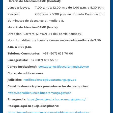
Horario de Atención CAME (Central):
Lunes a jueves: 7:00 a.m. a 12:00 m y de 1:00 p.m. a 5:30 p.m.
Viernes: 7:00 a.m. a 5:00 p.m. en Jornada Continua con
30 minutos de descanso al medio día.
Horario de Atención CAME (Norte):
Dirección:
Carrera 12 #16N-84 del barrio Kennedy.
Horario habitual de lunes a viernes en
jornada continua de 7:30
a.m. a 3:00 p.m.
Teléfono Conmutador:
+57 (607) 633 70 00
Líneagratuita:
+57 (607) 652 55 55
Correo Institucional:
contactenos@bucaramanga.gov.co
Correo de notificaciones
judiciales:
notificaciones@bucaramanga.gov.co
Canal de denuncia para presuntos actos de corrupción:
https://canaldenuncia.bucaramanga.gov.co/
Emergencia:
https://emergencia.bucaramanga.gov.co/
Radique aquí su queja disciplinaria:
https://www.bucaramanga.gov.co/gobierno-ciudadanos-