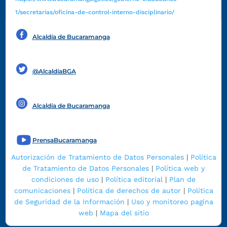
1/secretarias/oficina-de-control-interno-disciplinario/
Alcaldía de Bucaramanga
Funcionarios y contratistas
@AlcaldíaBGA
Alcaldía de Bucaramanga
PrensaBucaramanga
Autorización de Tratamiento de Datos Personales
|
Política
de Tratamiento de Datos Personales
|
Política web y
condiciones de uso
|
Política editorial
|
Plan de
comunicaciones
|
Política de derechos de autor
|
Política
de Seguridad de la Información
|
Uso y monitoreo pagina
web
|
Mapa del sitio