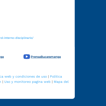
Funcionarios y contratistas
l-interno-disciplinario/
nga
PrensaBucaramanga
ica web y condiciones de uso
|
Política
n
|
Uso y monitoreo pagina web
|
Mapa del