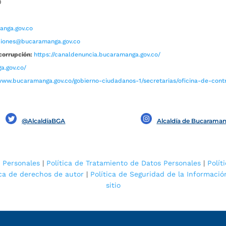
0
nga.gov.co
aciones@bucaramanga.gov.co
corrupción:
https://canaldenuncia.bucaramanga.gov.co/
a.gov.co/
www.bucaramanga.gov.co/gobierno-ciudadanos-1/secretarias/oficina-de-contro
@AlcaldíaBGA
Alcaldía de Bucarama
 Personales
|
Política de Tratamiento de Datos Personales
|
Polít
ica de derechos de autor
|
Política de Seguridad de la Informació
sitio