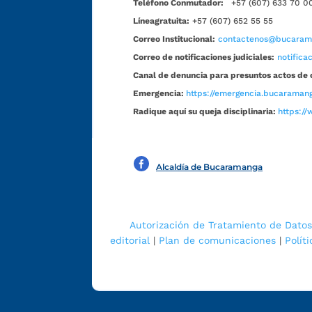
Teléfono Conmutador:
+57 (607) 633 70 0
Líneagratuita:
+57 (607) 652 55 55
Correo Institucional:
contactenos@bucarama
Correo de notificaciones judiciales:
notific
Canal de denuncia para presuntos actos de 
Emergencia:
https://emergencia.bucaramang
Radique aquí su queja disciplinaria:
https://
Alcaldía de Bucaramanga
Autorización de Tratamiento de Datos
editorial
|
Plan de comunicaciones
|
Polít