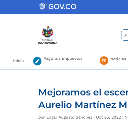
Skip
to
content
Bus
Se
for.
Paga tus impuestos
Noticias
Inicio
Mejoramos el escen
Aurelio Martínez M
por
Edgar Augusto Sánchez
|
Oct 25, 2022
|
N