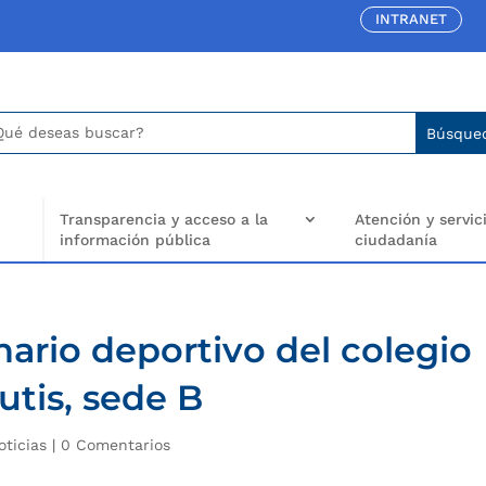
INTRANET
car:
arch
..
Transparencia y acceso a la
Atención y servici
información pública
ciudadanía
ario deportivo del colegio
utis, sede B
oticias
|
0 Comentarios