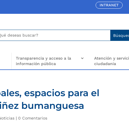
INTRANET
car:
arch
..
Transparencia y acceso a la
Atención y servici
información pública
ciudadanía
les, espacios para el
 niñez bumanguesa
Noticias
|
0 Comentarios