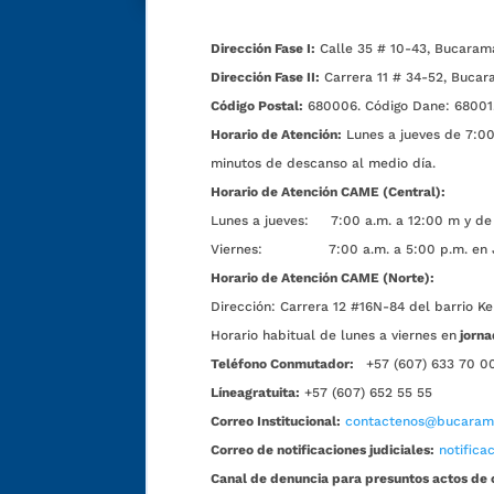
Dirección Fase I:
Calle 35 # 10-43, Bucaram
Dirección Fase II:
Carrera 11 # 34-52, Bucar
Código Postal:
680006. Código Dane: 68001
Horario de Atención:
Lunes a jueves de 7:00 
minutos de descanso al medio día.
Horario de Atención CAME (Central):
Lunes a jueves: 7:00 a.m. a 12:00 m y de 
Viernes: 7:00 a.m. a 5:00 p.m. en Jorn
Horario de Atención CAME (Norte):
Dirección:
Carrera 12 #16N-84 del barrio Ke
Horario habitual de lunes a viernes en
jorna
Teléfono Conmutador:
+57 (607) 633 70 0
Líneagratuita:
+57 (607) 652 55 55
Correo Institucional:
contactenos@bucarama
Correo de notificaciones judiciales:
notific
Canal de denuncia para presuntos actos de 