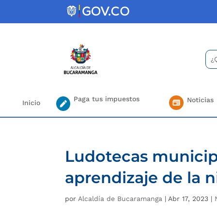
Skip
to
content
Bus
Se
for.
Paga tus impuestos
Noticias
Inicio
Ludotecas municipa
aprendizaje de la
por
Alcaldía de Bucaramanga
|
Abr 17, 2023
|