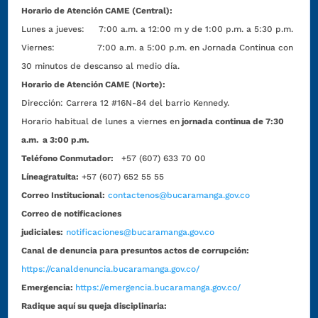
Horario de Atención CAME (Central):
Lunes a jueves: 7:00 a.m. a 12:00 m y de 1:00 p.m. a 5:30 p.m.
Viernes: 7:00 a.m. a 5:00 p.m. en Jornada Continua con
30 minutos de descanso al medio día.
Horario de Atención CAME (Norte):
Dirección:
Carrera 12 #16N-84 del barrio Kennedy.
Horario habitual de lunes a viernes en
jornada continua de 7:30
a.m. a 3:00 p.m.
Teléfono Conmutador:
+57 (607) 633 70 00
Líneagratuita:
+57 (607) 652 55 55
Correo Institucional:
contactenos@bucaramanga.gov.co
Correo de notificaciones
judiciales:
notificaciones@bucaramanga.gov.co
Canal de denuncia para presuntos actos de corrupción:
https://canaldenuncia.bucaramanga.gov.co/
Emergencia:
https://emergencia.bucaramanga.gov.co/
Radique aquí su queja disciplinaria: