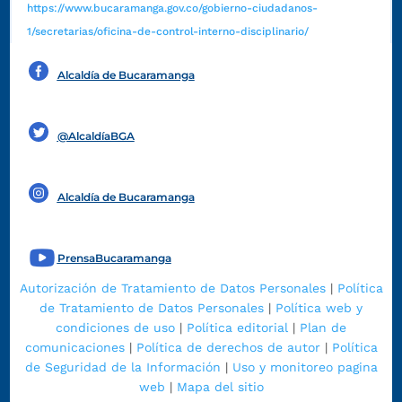
https://www.bucaramanga.gov.co/gobierno-ciudadanos-
1/secretarias/oficina-de-control-interno-disciplinario/
Alcaldía de Bucaramanga
Funcionarios y contratistas
@AlcaldíaBGA
Alcaldía de Bucaramanga
PrensaBucaramanga
Autorización de Tratamiento de Datos Personales
|
Política
de Tratamiento de Datos Personales
|
Política web y
condiciones de uso
|
Política editorial
|
Plan de
comunicaciones
|
Política de derechos de autor
|
Política
de Seguridad de la Información
|
Uso y monitoreo pagina
web
|
Mapa del sitio