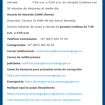
Viernes: 7:00 a.m. a 5:00 p.m. en Jornada Continua con
30 minutos de descanso al medio día.
Horario de Atención CAME (Norte):
Dirección:
Carrera 12 #16N-84 del barrio Kennedy.
Horario habitual de lunes a viernes en
jornada continua de 7:30
a.m. a 3:00 p.m.
Teléfono Conmutador:
+57 (607) 633 70 00
Líneagratuita:
+57 (607) 652 55 55
Correo Institucional:
contactenos@bucaramanga.gov.co
Correo de notificaciones
judiciales:
notificaciones@bucaramanga.gov.co
Canal de denuncia para presuntos actos de corrupción:
https://canaldenuncia.bucaramanga.gov.co/
Emergencia:
https://emergencia.bucaramanga.gov.co/
Radique aquí su queja disciplinaria:
https://www.bucaramanga.gov.co/gobierno-ciudadanos-
1/secretarias/oficina-de-control-interno-disciplinario/