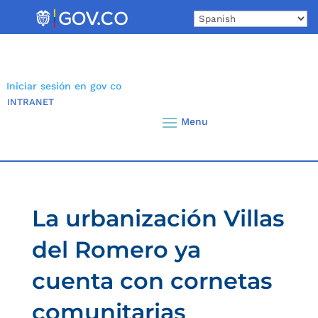
Skip
to
content
Iniciar sesión en gov co
INTRANET
La urbanización Villas
del Romero ya
cuenta con cornetas
comunitarias