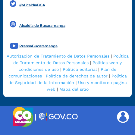
@AlcaldíaBGA
Alcaldía de Bucaramanga
PrensaBucaramanga
Autorización de Tratamiento de Datos Personales
|
Política
de Tratamiento de Datos Personales
|
Política web y
condiciones de uso
|
Política editorial
|
Plan de
comunicaciones
|
Política de derechos de autor
|
Política
de Seguridad de la Información
|
Uso y monitoreo pagina
web
|
Mapa del sitio
|