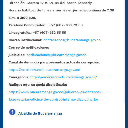
Dirección:
Carrera 12 #16N-84 del barrio Kennedy.
Horario habitual de lunes a viernes en
jornada continua de 7:30
a.m. a 3:00 p.m.
Teléfono Conmutador:
+57 (607) 633 70 00
Líneagratuita:
+57 (607) 652 55 55
Correo Institucional:
contactenos@bucaramanga.gov.co
Correo de notificaciones
judiciales:
notificaciones@bucaramanga.gov.co
Canal de denuncia para presuntos actos de corrupción:
https://canaldenuncia.bucaramanga.gov.co/
Emergencia:
https://emergencia.bucaramanga.gov.co/
Radique aquí su queja disciplinaria:
https://www.bucaramanga.gov.co/gobierno-ciudadanos-
1/secretarias/oficina-de-control-interno-disciplinario/
Alcaldía de Bucaramanga
Funcionarios y contratistas