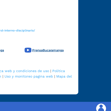
Funcionarios y contratistas
l-interno-disciplinario/
nga
PrensaBucaramanga
ica web y condiciones de uso
|
Política
n
|
Uso y monitoreo pagina web
|
Mapa del