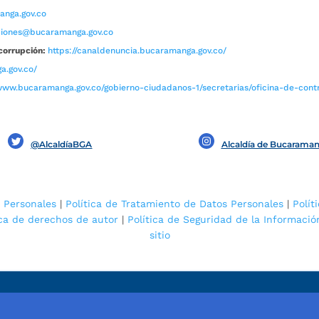
nga.gov.co
aciones@bucaramanga.gov.co
corrupción:
https://canaldenuncia.bucaramanga.gov.co/
a.gov.co/
www.bucaramanga.gov.co/gobierno-ciudadanos-1/secretarias/oficina-de-contro
@AlcaldíaBGA
Alcaldía de Bucarama
 Personales
|
Política de Tratamiento de Datos Personales
|
Polít
ica de derechos de autor
|
Política de Seguridad de la Informació
sitio