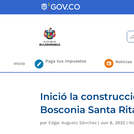
Skip
to
content
Bus
Se
for.
Paga tus impuestos
Noticias
Inicio
Inició la construcc
Bosconia Santa Rit
por
Edgar Augusto Sánchez
|
Jun 6, 2022
|
No