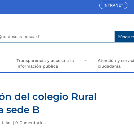
INTRANET
car:
arch
..
Transparencia y acceso a la
Atención y servici
información pública
ciudadanía
ión del colegio Rural
a sede B
ticias
|
0 Comentarios