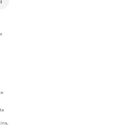
os
a
te
ta
cina,