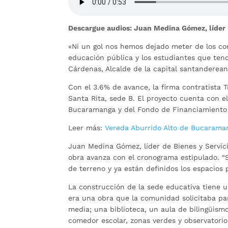
Descargue audios: Juan Medina Gómez, líder B
«Ni un gol nos hemos dejado meter de los co
educación pública y los estudiantes que ten
Cárdenas, Alcalde de la capital santanderean
Con el 3.6% de avance, la firma contratista T
Santa Rita, sede B. El proyecto cuenta con e
Bucaramanga y del Fondo de Financiamiento 
Leer más:
Vereda Aburrido Alto de Bucarama
Juan Medina Gómez, líder de Bienes y Servic
obra avanza con el cronograma estipulado. “S
de terreno y ya están definidos los espacios
La construcción de la sede educativa tiene u
era una obra que la comunidad solicitaba par
media; una biblioteca, un aula de bilingüismo
comedor escolar, zonas verdes y observatori