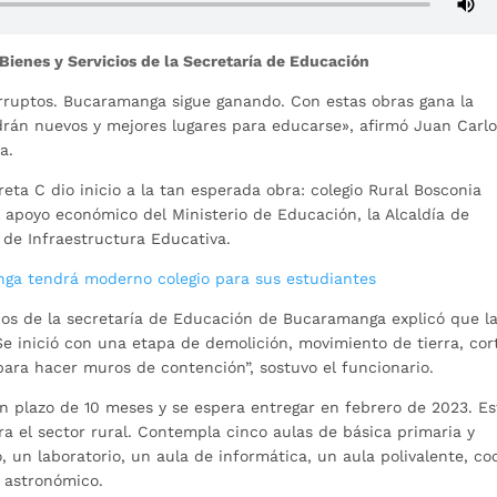
ienes y Servicios de la Secretaría de Educación
rruptos. Bucaramanga sigue ganando. Con estas obras gana la
drán nuevos y mejores lugares para educarse», afirmó Juan Carl
a.
reta C dio inicio a la tan esperada obra: colegio Rural Bosconia
l apoyo económico del Ministerio de Educación, la Alcaldía de
de Infraestructura Educativa.
nga tendrá moderno colegio para sus estudiantes
ios de la secretaría de Educación de Bucaramanga explicó que l
e inició con una etapa de demolición, movimiento de tierra, cor
 para hacer muros de contención”, sostuvo el funcionario.
n plazo de 10 meses y se espera entregar en febrero de 2023. Es
a el sector rural. Contempla cinco aulas de básica primaria y
, un laboratorio, un aula de informática, un aula polivalente, co
o astronómico.