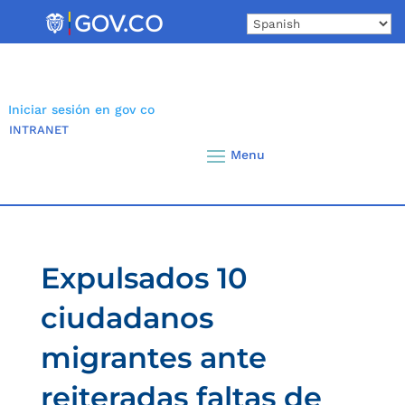
Skip
to
content
Iniciar sesión en gov co
INTRANET
Expulsados 10
ciudadanos
migrantes ante
reiteradas faltas de