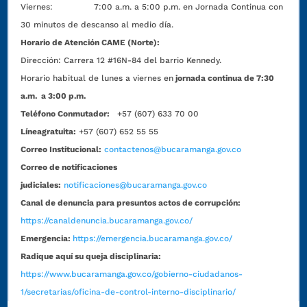
Viernes: 7:00 a.m. a 5:00 p.m. en Jornada Continua con
30 minutos de descanso al medio día.
Horario de Atención CAME (Norte):
Dirección:
Carrera 12 #16N-84 del barrio Kennedy.
Horario habitual de lunes a viernes en
jornada continua de 7:30
a.m. a 3:00 p.m.
Teléfono Conmutador:
+57 (607) 633 70 00
Líneagratuita:
+57 (607) 652 55 55
Correo Institucional:
contactenos@bucaramanga.gov.co
Correo de notificaciones
judiciales:
notificaciones@bucaramanga.gov.co
Canal de denuncia para presuntos actos de corrupción:
https://canaldenuncia.bucaramanga.gov.co/
Emergencia:
https://emergencia.bucaramanga.gov.co/
Radique aquí su queja disciplinaria:
https://www.bucaramanga.gov.co/gobierno-ciudadanos-
1/secretarias/oficina-de-control-interno-disciplinario/