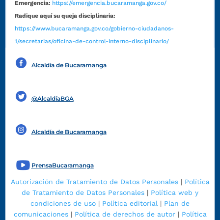
Emergencia:
https://emergencia.bucaramanga.gov.co/
Radique aquí su queja disciplinaria:
https://www.bucaramanga.gov.co/gobierno-ciudadanos-
1/secretarias/oficina-de-control-interno-disciplinario/
Alcaldía de Bucaramanga
Funcionarios y contratistas
@AlcaldíaBGA
Alcaldía de Bucaramanga
PrensaBucaramanga
Autorización de Tratamiento de Datos Personales
|
Política
de Tratamiento de Datos Personales
|
Política web y
condiciones de uso
|
Política editorial
|
Plan de
comunicaciones
|
Política de derechos de autor
|
Política