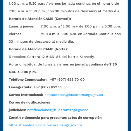
1:00 p.m. a 5:30 p.m. / viernes jornada continua en el horario de
7:00 a.m. a 5:00 p.m., con 30 minutos de descanso al medio día.
Horario de Atención CAME (Central):
Lunes a jueves: 7:00 a.m. a 12:00 m y de 1:00 p.m. a 5:30 p.m.
Viernes: 7:00 a.m. a 5:00 p.m. en Jornada Continua con
30 minutos de descanso al medio día.
Horario de Atención CAME (Norte):
Dirección:
Carrera 12 #16N-84 del barrio Kennedy.
Horario habitual de lunes a viernes en
jornada continua de 7:30
a.m. a 3:00 p.m.
Teléfono Conmutador:
+57 (607) 633 70 00
Líneagratuita:
+57 (607) 652 55 55
Correo Institucional:
contactenos@bucaramanga.gov.co
Correo de notificaciones
judiciales:
notificaciones@bucaramanga.gov.co
Canal de denuncia para presuntos actos de corrupción:
https://canaldenuncia.bucaramanga.gov.co/