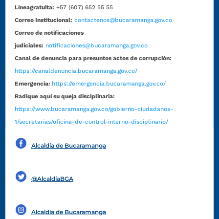
Líneagratuita:
+57 (607) 652 55 55
Correo Institucional:
contactenos@bucaramanga.gov.co
Correo de notificaciones
judiciales:
notificaciones@bucaramanga.gov.co
Canal de denuncia para presuntos actos de corrupción:
https://canaldenuncia.bucaramanga.gov.co/
Emergencia:
https://emergencia.bucaramanga.gov.co/
Radique aquí su queja disciplinaria:
https://www.bucaramanga.gov.co/gobierno-ciudadanos-
1/secretarias/oficina-de-control-interno-disciplinario/
Alcaldía de Bucaramanga
Funcionarios y contratistas
@AlcaldíaBGA
Alcaldía de Bucaramanga