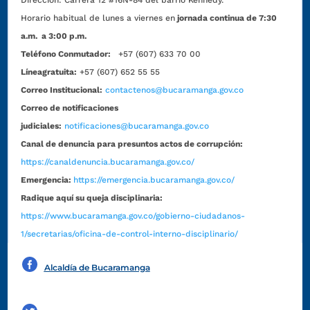
Dirección:
Carrera 12 #16N-84 del barrio Kennedy.
Horario habitual de lunes a viernes en
jornada continua de 7:30
a.m. a 3:00 p.m.
Teléfono Conmutador:
+57 (607) 633 70 00
Líneagratuita:
+57 (607) 652 55 55
Correo Institucional:
contactenos@bucaramanga.gov.co
Correo de notificaciones
judiciales:
notificaciones@bucaramanga.gov.co
Canal de denuncia para presuntos actos de corrupción:
https://canaldenuncia.bucaramanga.gov.co/
Emergencia:
https://emergencia.bucaramanga.gov.co/
Radique aquí su queja disciplinaria:
https://www.bucaramanga.gov.co/gobierno-ciudadanos-
1/secretarias/oficina-de-control-interno-disciplinario/
Alcaldía de Bucaramanga
Funcionarios y contratistas