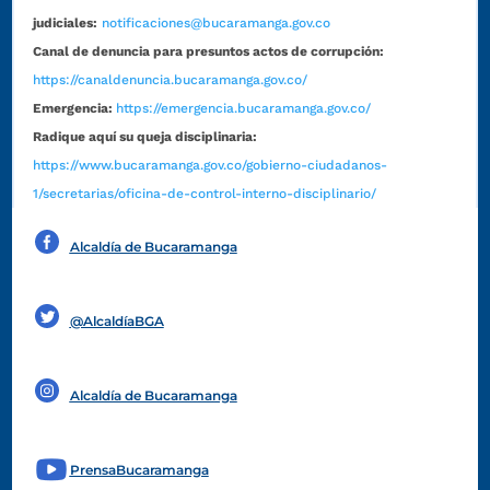
judiciales:
notificaciones@bucaramanga.gov.co
Canal de denuncia para presuntos actos de corrupción:
https://canaldenuncia.bucaramanga.gov.co/
Emergencia:
https://emergencia.bucaramanga.gov.co/
Radique aquí su queja disciplinaria:
https://www.bucaramanga.gov.co/gobierno-ciudadanos-
1/secretarias/oficina-de-control-interno-disciplinario/
Alcaldía de Bucaramanga
Funcionarios y contratistas
@AlcaldíaBGA
Alcaldía de Bucaramanga
PrensaBucaramanga