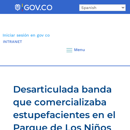
Skip
to
content
Iniciar sesión en gov co
INTRANET
Desarticulada banda
que comercializaba
estupefacientes en el
Parque de Los Niños