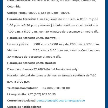
Dirección Fase II:
Carrera 11 # 34-52, Bucaramanga, Santander,
Colombia
Código Postal:
680006. Código Dane: 68001.
Horario de Atención:
Lunes a jueves de 7:00 a.m. a 12:00 m y de
1:00 p.m. a 5:30 p.m. / viernes jornada continua en el horario de
7:00 a.m. a 5:00 p.m., con 30 minutos de descanso al medio día.
Horario de Atención CAME (Central):
Lunes a jueves: 7:00 a.m. a 12:00 m y de 1:00 p.m. a 5:30 p.m.
Viernes: 7:00 a.m. a 5:00 p.m. en Jornada Continua con
30 minutos de descanso al medio día.
Horario de Atención CAME (Norte):
Dirección:
Carrera 12 #16N-84 del barrio Kennedy.
Horario habitual de lunes a viernes en
jornada continua de 7:30
a.m. a 3:00 p.m.
Teléfono Conmutador:
+57 (607) 633 70 00
Líneagratuita:
+57 (607) 652 55 55
Correo Institucional:
contactenos@bucaramanga.gov.co
Correo de notificaciones