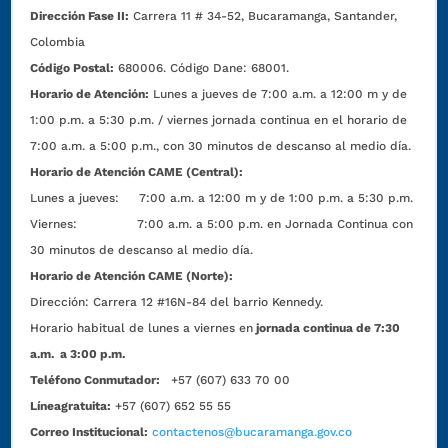
Dirección Fase II:
Carrera 11 # 34-52, Bucaramanga, Santander,
Colombia
Código Postal:
680006. Código Dane: 68001.
Horario de Atención:
Lunes a jueves de 7:00 a.m. a 12:00 m y de
1:00 p.m. a 5:30 p.m. / viernes jornada continua en el horario de
7:00 a.m. a 5:00 p.m., con 30 minutos de descanso al medio día.
Horario de Atención CAME (Central):
Lunes a jueves: 7:00 a.m. a 12:00 m y de 1:00 p.m. a 5:30 p.m.
Viernes: 7:00 a.m. a 5:00 p.m. en Jornada Continua con
30 minutos de descanso al medio día.
Horario de Atención CAME (Norte):
Dirección:
Carrera 12 #16N-84 del barrio Kennedy.
Horario habitual de lunes a viernes en
jornada continua de 7:30
a.m. a 3:00 p.m.
Teléfono Conmutador:
+57 (607) 633 70 00
Líneagratuita:
+57 (607) 652 55 55
Correo Institucional:
contactenos@bucaramanga.gov.co