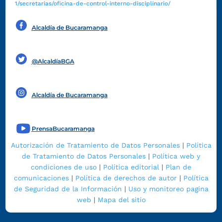
1/secretarias/oficina-de-control-interno-disciplinario/
Alcaldía de Bucaramanga
Funcionarios y contratistas
@AlcaldíaBGA
Alcaldía de Bucaramanga
PrensaBucaramanga
Autorización de Tratamiento de Datos Personales
|
Política
de Tratamiento de Datos Personales
|
Política web y
condiciones de uso
|
Política editorial
|
Plan de
comunicaciones
|
Política de derechos de autor
|
Política
de Seguridad de la Información
|
Uso y monitoreo pagina
web
|
Mapa del sitio