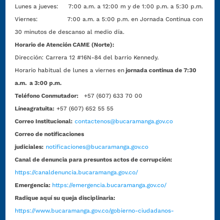
Lunes a jueves: 7:00 a.m. a 12:00 m y de 1:00 p.m. a 5:30 p.m.
Viernes: 7:00 a.m. a 5:00 p.m. en Jornada Continua con
30 minutos de descanso al medio día.
Horario de Atención CAME (Norte):
Dirección:
Carrera 12 #16N-84 del barrio Kennedy.
Horario habitual de lunes a viernes en
jornada continua de 7:30
a.m. a 3:00 p.m.
Teléfono Conmutador:
+57 (607) 633 70 00
Líneagratuita:
+57 (607) 652 55 55
Correo Institucional:
contactenos@bucaramanga.gov.co
Correo de notificaciones
judiciales:
notificaciones@bucaramanga.gov.co
Canal de denuncia para presuntos actos de corrupción:
https://canaldenuncia.bucaramanga.gov.co/
Emergencia:
https://emergencia.bucaramanga.gov.co/
Radique aquí su queja disciplinaria:
https://www.bucaramanga.gov.co/gobierno-ciudadanos-