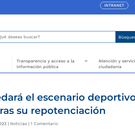
INTRANET
car:
arch
..
Transparencia y acceso a la
Atención y servici
información pública
ciudadanía
ará el escenario deportiv
 tras su repotenciación
023
|
Noticias
|
1 Comentario