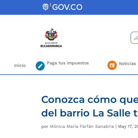
Skip
to
content
Bus
Se
for.
Paga tus impuestos
Noticias
Inicio
Conozca cómo qued
del barrio La Salle
por
Mónica María Farfán Sanabria
|
May 17, 2