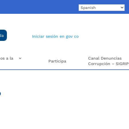
Iniciar sesión en gov co
os a la
Canal Denuncias
Participa
Corrupción – SIGRIP
o