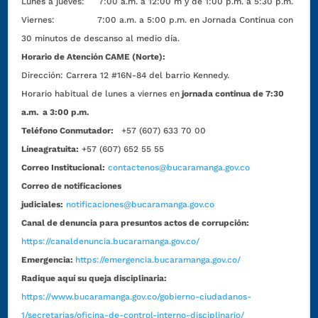
Lunes a jueves: 7:00 a.m. a 12:00 m y de 1:00 p.m. a 5:30 p.m.
Viernes: 7:00 a.m. a 5:00 p.m. en Jornada Continua con
30 minutos de descanso al medio día.
Horario de Atención CAME (Norte):
Dirección:
Carrera 12 #16N-84 del barrio Kennedy.
Horario habitual de lunes a viernes en
jornada continua de 7:30
a.m. a 3:00 p.m.
Teléfono Conmutador:
+57 (607) 633 70 00
Líneagratuita:
+57 (607) 652 55 55
Correo Institucional:
contactenos@bucaramanga.gov.co
Correo de notificaciones
judiciales:
notificaciones@bucaramanga.gov.co
Canal de denuncia para presuntos actos de corrupción:
https://canaldenuncia.bucaramanga.gov.co/
Emergencia:
https://emergencia.bucaramanga.gov.co/
Radique aquí su queja disciplinaria:
https://www.bucaramanga.gov.co/gobierno-ciudadanos-
1/secretarias/oficina-de-control-interno-disciplinario/