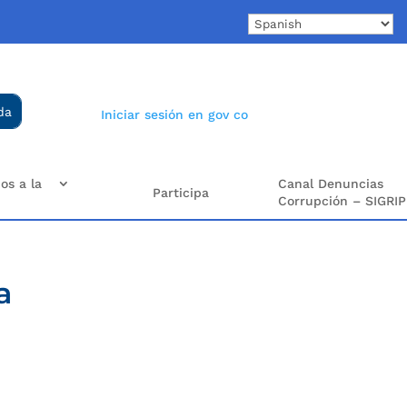
Iniciar sesión en gov co
os a la
Canal Denuncias
Participa
Corrupción – SIGRIP
a