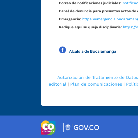
Correo de notificaciones judiciales:
notific
Canal de denuncia para presuntos actos de 
Emergencia:
https://emergencia.bucaramang
Radique aquí su queja disciplinaria:
https://
Alcaldía de Bucaramanga
Autorización de Tratamiento de Datos
editorial
|
Plan de comunicaciones
|
Polít