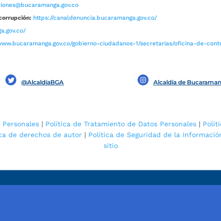
aciones@bucaramanga.gov.co
corrupción:
https://canaldenuncia.bucaramanga.gov.co/
a.gov.co/
www.bucaramanga.gov.co/gobierno-ciudadanos-1/secretarias/oficina-de-contro
@AlcaldíaBGA
Alcaldía de Bucarama
 Personales
|
Política de Tratamiento de Datos Personales
|
Polít
ica de derechos de autor
|
Política de Seguridad de la Informació
sitio