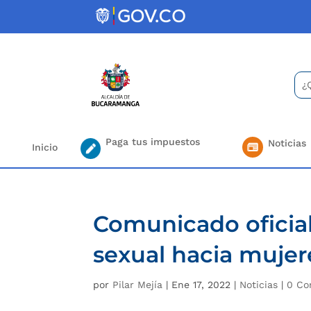
Skip
to
content
Bus
Se
for.
Paga tus impuestos
Noticias
Inicio
Comunicado oficial
sexual hacia mujer
por
Pilar Mejía
|
Ene 17, 2022
|
Noticias
|
0 Co