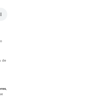
to
a de
eres
,
se