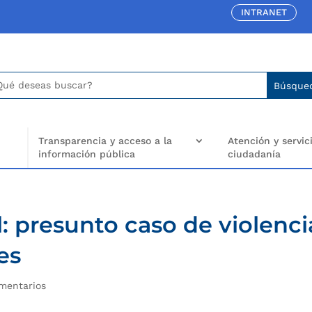
INTRANET
car:
arch
..
Transparencia y acceso a la
Atención y servici
información pública
ciudadanía
: presunto caso de violenci
es
mentarios