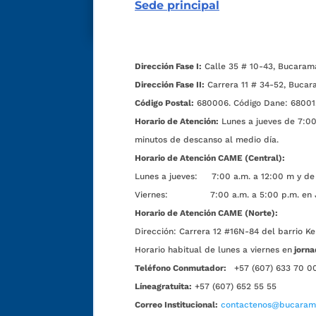
Sede principal
Dirección Fase I:
Calle 35 # 10-43, Bucaram
Dirección Fase II:
Carrera 11 # 34-52, Bucar
Código Postal:
680006. Código Dane: 68001
Horario de Atención:
Lunes a jueves de 7:00 
minutos de descanso al medio día.
Horario de Atención CAME (Central):
Lunes a jueves: 7:00 a.m. a 12:00 m y de 
Viernes: 7:00 a.m. a 5:00 p.m. en Jorn
Horario de Atención CAME (Norte):
Dirección:
Carrera 12 #16N-84 del barrio Ke
Horario habitual de lunes a viernes en
jorna
Teléfono Conmutador:
+57 (607) 633 70 0
Líneagratuita:
+57 (607) 652 55 55
Correo Institucional:
contactenos@bucarama