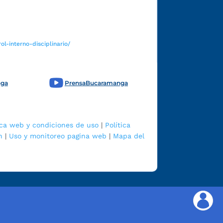
l-interno-disciplinario/
nga
PrensaBucaramanga
ica web y condiciones de uso
|
Política
n
|
Uso y monitoreo pagina web
|
Mapa del