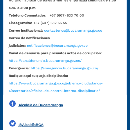
Horario habitual de lunes a viernes en
jornada continua de 7:30
a.m. a 3:00 p.m.
Teléfono Conmutador:
+57 (607) 633 70 00
Líneagratuita:
+57 (607) 652 55 55
Correo Institucional:
contactenos@bucaramanga.gov.co
Correo de notificaciones
judiciales:
notificaciones@bucaramanga.gov.co
Canal de denuncia para presuntos actos de corrupción:
https://canaldenuncia.bucaramanga.gov.co/
Emergencia:
https://emergencia.bucaramanga.gov.co/
Radique aquí su queja disciplinaria:
https://www.bucaramanga.gov.co/gobierno-ciudadanos-
1/secretarias/oficina-de-control-interno-disciplinario/
Alcaldía de Bucaramanga
Funcionarios y contratistas
@AlcaldíaBGA