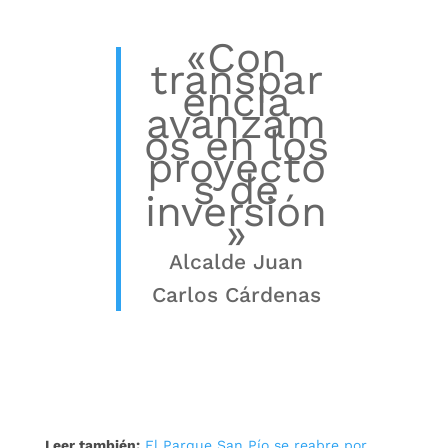
«Con
transpar
encia
avanzam
os en los
proyecto
s de
inversión
»
Alcalde Juan
Carlos Cárdenas
Leer también:
El Parque San Pío se reabre por