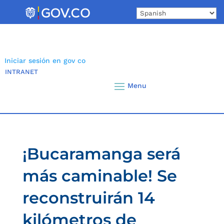
Skip
to
content
Iniciar sesión en gov co
INTRANET
¡Bucaramanga será
más caminable! Se
reconstruirán 14
kilómetros de