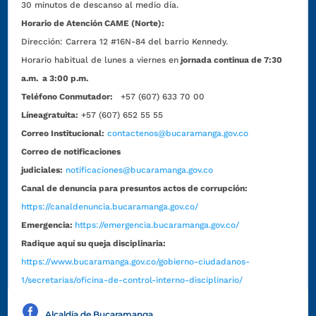
30 minutos de descanso al medio día.
Horario de Atención CAME (Norte):
Dirección:
Carrera 12 #16N-84 del barrio Kennedy.
Horario habitual de lunes a viernes en
jornada continua de 7:30
a.m. a 3:00 p.m.
Teléfono Conmutador:
+57 (607) 633 70 00
Líneagratuita:
+57 (607) 652 55 55
Correo Institucional:
contactenos@bucaramanga.gov.co
Correo de notificaciones
judiciales:
notificaciones@bucaramanga.gov.co
Canal de denuncia para presuntos actos de corrupción:
https://canaldenuncia.bucaramanga.gov.co/
Emergencia:
https://emergencia.bucaramanga.gov.co/
Radique aquí su queja disciplinaria:
https://www.bucaramanga.gov.co/gobierno-ciudadanos-
1/secretarias/oficina-de-control-interno-disciplinario/
Alcaldía de Bucaramanga