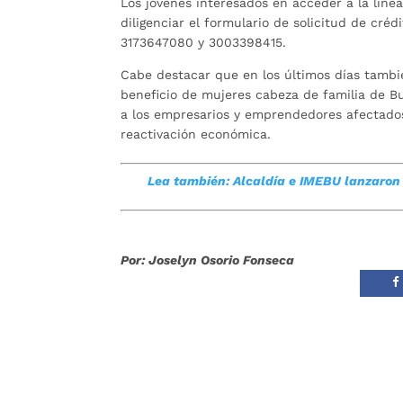
Los jóvenes interesados en acceder a la lín
diligenciar el formulario de solicitud de cr
3173647080 y 3003398415.
Cabe destacar que en los últimos días tambié
beneficio de mujeres cabeza de familia de B
a los empresarios y emprendedores afectados 
reactivación económica.
Lea también: Alcaldía e IMEBU lanzaron 
Por: Joselyn Osorio Fonseca