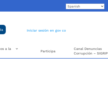
Iniciar sesión en gov co
os a la
Canal Denuncias
Participa
Corrupción – SIGRIP
e