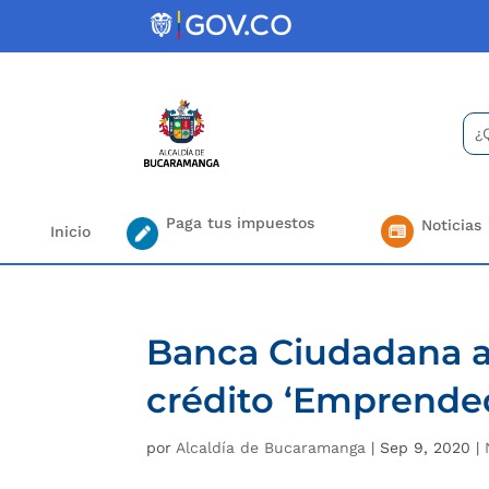
Skip
to
content
Bus
Se
for.
Paga tus impuestos
Noticias
Inicio
Banca Ciudadana ah
crédito ‘Emprende
por
Alcaldía de Bucaramanga
|
Sep 9, 2020
|