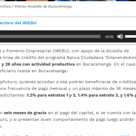
archivo / Prensa Alcaldía de Bucaramanga
rectora del IMEBU
Utiliz
00:00
las
teclas
o y Fomento Empresarial (IMEBU), con apoyo de la Alcaldía de
de
a línea de crédito del programa Banca Ciudadana ‘Emprendedor
flech
8 y 28 años con actividad productiva
en Bucaramanga. En el caso
arrib
neficiario resida en Bucaramanga.
para
aume
opfuturo; quienes accedan a ella podrán beneficiarse de crédito
o
una frecuencia de pago mensual y un plazo máximo de 36 meses
dismi
solicitantes:
1.2% para estratos 1 y 2, 1.4% para estrato 3, y 1.6%
el
volum
mo
seis meses de gracia
en el pago del capital, si se cuenta con la
turo, y si presentan buen comportamiento de pago luego podrán
o.