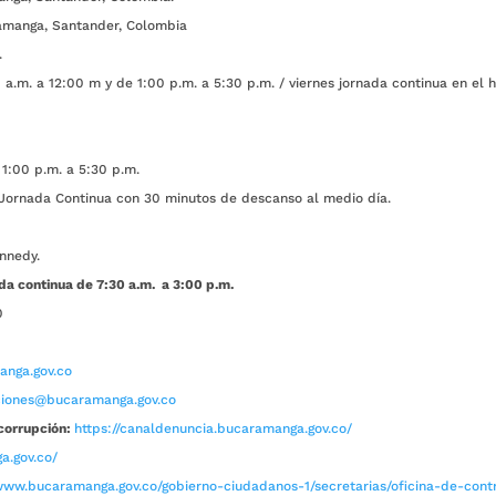
amanga, Santander, Colombia
.
a.m. a 12:00 m y de 1:00 p.m. a 5:30 p.m. / viernes jornada continua en el h
1:00 p.m. a 5:30 p.m.
ada Continua con 30 minutos de descanso al medio día.
nnedy.
da continua de 7:30 a.m. a 3:00 p.m.
0
nga.gov.co
aciones@bucaramanga.gov.co
corrupción:
https://canaldenuncia.bucaramanga.gov.co/
a.gov.co/
www.bucaramanga.gov.co/gobierno-ciudadanos-1/secretarias/oficina-de-contro