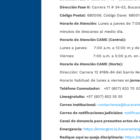
Dirección Fase II:
Carrera 11 # 34-52, Bucar
Código Postal:
680006. Código Dane: 68001
Horario de Atención:
Lunes a jueves de 7:00 
minutos de descanso al medio día.
Horario de Atención CAME (Central):
Lunes a jueves: 7:00 a.m. a 12:00 m y de 
Viernes: 7:00 a.m. a 5:00 p.m. en Jorn
Horario de Atención CAME (Norte):
Dirección:
Carrera 12 #16N-84 del barrio Ke
Horario habitual de lunes a viernes en
jorna
Teléfono Conmutador:
+57 (607) 633 70 0
Líneagratuita:
+57 (607) 652 55 55
Correo Institucional:
contactenos@bucarama
Correo de notificaciones judiciales:
notific
Canal de denuncia para presuntos actos de 
Emergencia:
https://emergencia.bucaramang
Radique aquí su queja disciplinaria:
https://