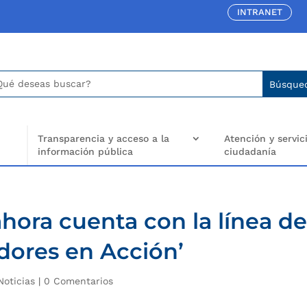
INTRANET
car:
arch
..
Transparencia y acceso a la
Atención y servici
información pública
ciudadanía
ora cuenta con la línea d
dores en Acción’
Noticias
|
0 Comentarios