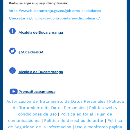
Radique aquí su queja disciplinaria:
https://www.bucaramanga.gov.co/gobierno-ciudadanos-
1/secretarias/oficina-de-control-interno-disciplinario/
Alcaldía de Bucaramanga
Funcionarios y contratistas
@AlcaldíaBGA
Alcaldía de Bucaramanga
PrensaBucaramanga
Autorización de Tratamiento de Datos Personales
|
Política
de Tratamiento de Datos Personales
|
Política web y
condiciones de uso
|
Política editorial
|
Plan de
comunicaciones
|
Política de derechos de autor
|
Política
de Seguridad de la Información
|
Uso y monitoreo pagina