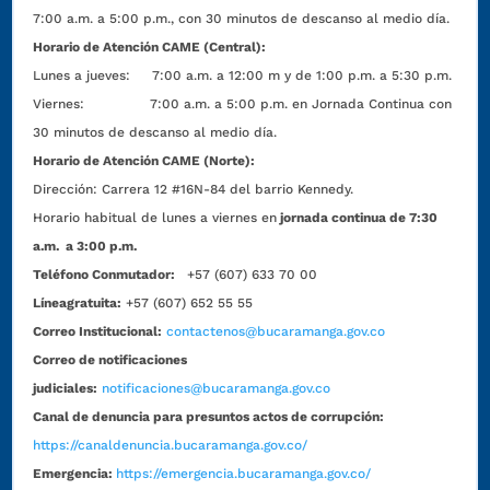
7:00 a.m. a 5:00 p.m., con 30 minutos de descanso al medio día.
Horario de Atención CAME (Central):
Lunes a jueves: 7:00 a.m. a 12:00 m y de 1:00 p.m. a 5:30 p.m.
Viernes: 7:00 a.m. a 5:00 p.m. en Jornada Continua con
30 minutos de descanso al medio día.
Horario de Atención CAME (Norte):
Dirección:
Carrera 12 #16N-84 del barrio Kennedy.
Horario habitual de lunes a viernes en
jornada continua de 7:30
a.m. a 3:00 p.m.
Teléfono Conmutador:
+57 (607) 633 70 00
Líneagratuita:
+57 (607) 652 55 55
Correo Institucional:
contactenos@bucaramanga.gov.co
Correo de notificaciones
judiciales:
notificaciones@bucaramanga.gov.co
Canal de denuncia para presuntos actos de corrupción:
https://canaldenuncia.bucaramanga.gov.co/
Emergencia:
https://emergencia.bucaramanga.gov.co/