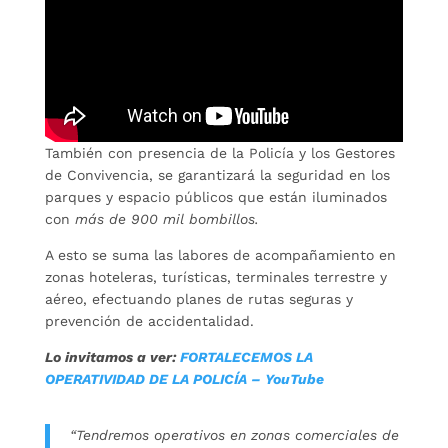
También con presencia de la Policía y los Gestores
de Convivencia, se garantizará la seguridad en los
parques y espacio públicos que están iluminados
con
más de 900 mil bombillos.
A esto se suma las labores de acompañamiento en
zonas hoteleras, turísticas, terminales terrestre y
aéreo, efectuando planes de rutas seguras y
prevención de accidentalidad.
Lo invitamos a ver:
FORTALECEMOS LA
OPERATIVIDAD DE LA POLICÍA – YouTube
“Tendremos operativos en zonas comerciales de