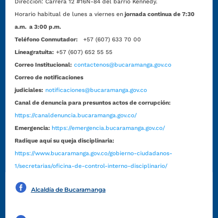
Dirección:
Carrera 12 #16N-84 del barrio Kennedy.
Horario habitual de lunes a viernes en
jornada continua de 7:30
a.m. a 3:00 p.m.
Teléfono Conmutador:
+57 (607) 633 70 00
Líneagratuita:
+57 (607) 652 55 55
Correo Institucional:
contactenos@bucaramanga.gov.co
Correo de notificaciones
judiciales:
notificaciones@bucaramanga.gov.co
Canal de denuncia para presuntos actos de corrupción:
https://canaldenuncia.bucaramanga.gov.co/
Emergencia:
https://emergencia.bucaramanga.gov.co/
Radique aquí su queja disciplinaria:
https://www.bucaramanga.gov.co/gobierno-ciudadanos-
1/secretarias/oficina-de-control-interno-disciplinario/
Alcaldía de Bucaramanga
Funcionarios y contratistas