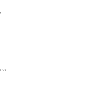
n
e de