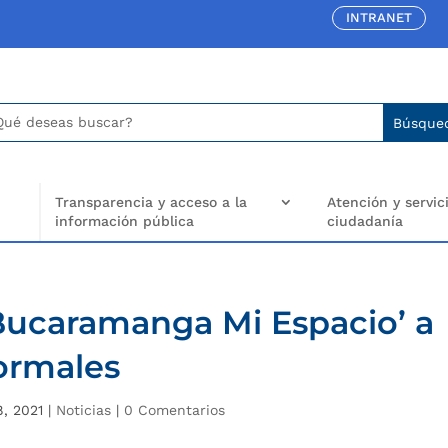
INTRANET
car:
arch
..
Transparencia y acceso a la
Atención y servici
información pública
ciudadanía
 ‘Bucaramanga Mi Espacio’ a
ormales
, 2021
|
Noticias
|
0 Comentarios