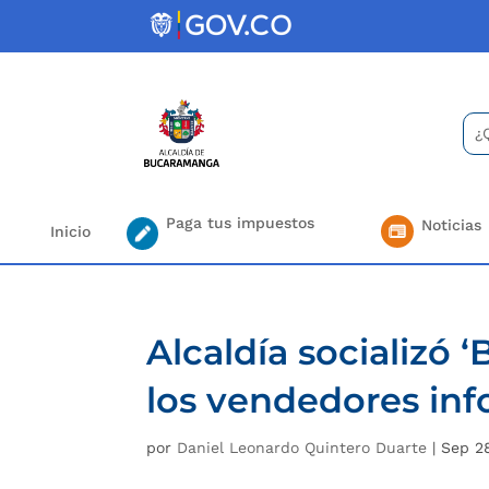
Skip
to
content
Bus
Se
for.
Paga tus impuestos
Noticias
Inicio
Alcaldía socializó
los vendedores inf
por
Daniel Leonardo Quintero Duarte
|
Sep 28