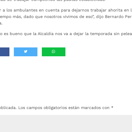
r a los ambulantes en cuenta para dejarnos trabajar ahorita en 
empo más, dado que nosotros vivimos de eso”, dijo Bernardo Per
a.
o es bueno que la Alcaldía nos va a dejar la temporada sin pelea
ublicada.
Los campos obligatorios están marcados con
*