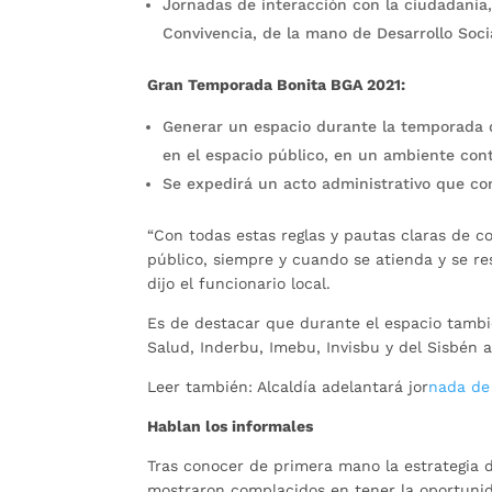
Jornadas de interacción con la ciudadaní
Convivencia, de la mano de Desarrollo Soci
Gran Temporada Bonita BGA 2021:
Generar un espacio durante la temporada d
en el espacio público, en un ambiente cont
Se expedirá un acto administrativo que co
“Con todas estas reglas y pautas claras de co
público, siempre y cuando se atienda y se re
dijo el funcionario local.
Es de destacar que durante el espacio también
Salud, Inderbu, Imebu, Invisbu y del Sisbén 
Leer también: Alcaldía adelantará jor
nada de
Hablan los informales
Tras conocer de primera mano la estrategia d
mostraron complacidos en tener la oportunid