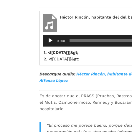
Héctor Rincón, habitante del del b
Reproductor
00:00
de
audio
1. <![CDATA[]]&gt;
2. <![CDATA[]]&gt;
Descargue audio:
Héctor Rincón, habitante d
Alfonso López
Es de anotar que el PRASS (Pruebas, Rastreo
el Mutis, Campohermoso, Kennedy y Bucaraman
hospitalario.
“El proceso me parece bueno, porque dete
propagación del virus. Hay mucha informa