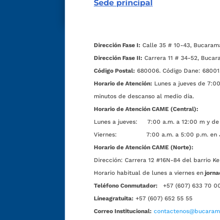
Sede principal
Dirección Fase I:
Calle 35 # 10-43, Bucaram
Dirección Fase II:
Carrera 11 # 34-52, Bucar
Código Postal:
680006. Código Dane: 68001
Horario de Atención:
Lunes a jueves de 7:00 
minutos de descanso al medio día.
Horario de Atención CAME (Central):
Lunes a jueves: 7:00 a.m. a 12:00 m y de 
Viernes: 7:00 a.m. a 5:00 p.m. en Jorn
Horario de Atención CAME (Norte):
Dirección:
Carrera 12 #16N-84 del barrio Ke
Horario habitual de lunes a viernes en
jorna
Teléfono Conmutador:
+57 (607) 633 70 0
Líneagratuita:
+57 (607) 652 55 55
Correo Institucional:
contactenos@bucarama