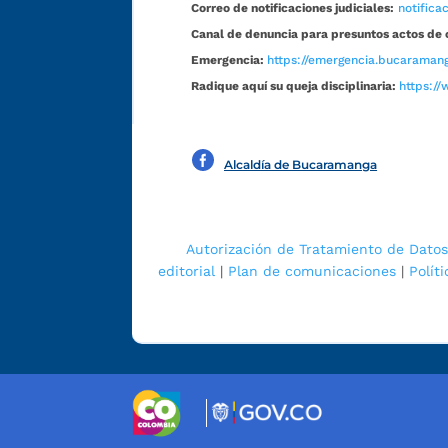
Correo de notificaciones judiciales:
notific
Canal de denuncia para presuntos actos de 
Emergencia:
https://emergencia.bucaramang
Radique aquí su queja disciplinaria:
https://
Alcaldía de Bucaramanga
Autorización de Tratamiento de Datos
editorial
|
Plan de comunicaciones
|
Polít