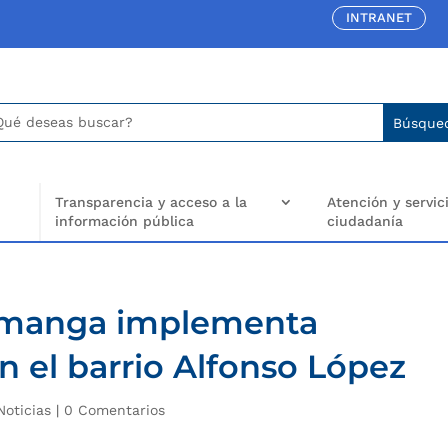
INTRANET
car:
arch
..
Transparencia y acceso a la
Atención y servici
información pública
ciudadanía
ramanga implementa
n el barrio Alfonso López
Noticias
|
0 Comentarios