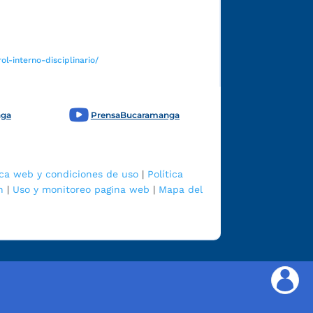
l-interno-disciplinario/
nga
PrensaBucaramanga
ica web y condiciones de uso
|
Política
n
|
Uso y monitoreo pagina web
|
Mapa del