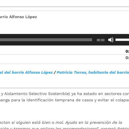
arrio Alfonso López
Utiliza
00:00
las
teclas
0
de
0
flecha
arriba/
el del barrio Alfonso López
/
Patricia Torres, habitante del barri
para
aument
o
disminu
 y Aislamiento Selectivo Sostenible) ya ha estado en sectores c
el
ga para la identificación temprana de casos y evitar el colaps
volume
ctan si alguien está bien o mal. Ayuda en la prevención de la
ción y tenemos que aplicar las recomendaciones”, expresó Patric