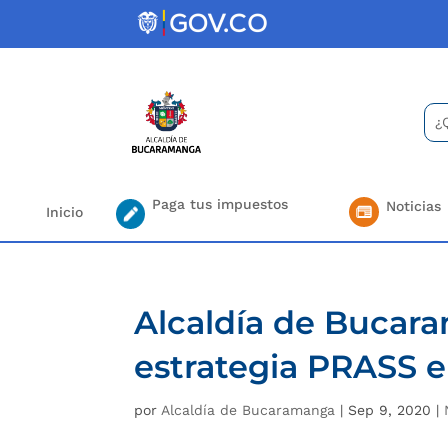
Skip
to
content
Bus
Se
for.
Paga tus impuestos
Noticias
Inicio
Alcaldía de Buca
estrategia PRASS e
por
Alcaldía de Bucaramanga
|
Sep 9, 2020
|