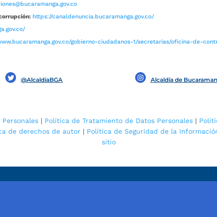
aciones@bucaramanga.gov.co
corrupción:
https://canaldenuncia.bucaramanga.gov.co/
a.gov.co/
www.bucaramanga.gov.co/gobierno-ciudadanos-1/secretarias/oficina-de-contro
@AlcaldíaBGA
Alcaldía de Bucarama
 Personales
|
Política de Tratamiento de Datos Personales
|
Polít
ica de derechos de autor
|
Política de Seguridad de la Informació
sitio