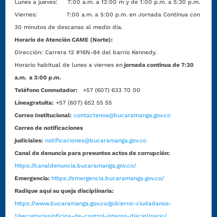
Lunes a jueves: 7:00 a.m. a 12:00 m y de 1:00 p.m. a 5:30 p.m.
Viernes: 7:00 a.m. a 5:00 p.m. en Jornada Continua con
30 minutos de descanso al medio día.
Horario de Atención CAME (Norte):
Dirección:
Carrera 12 #16N-84 del barrio Kennedy.
Horario habitual de lunes a viernes en
jornada continua de 7:30
a.m. a 3:00 p.m.
Teléfono Conmutador:
+57 (607) 633 70 00
Líneagratuita:
+57 (607) 652 55 55
Correo Institucional:
contactenos@bucaramanga.gov.co
Correo de notificaciones
judiciales:
notificaciones@bucaramanga.gov.co
Canal de denuncia para presuntos actos de corrupción:
https://canaldenuncia.bucaramanga.gov.co/
Emergencia:
https://emergencia.bucaramanga.gov.co/
Radique aquí su queja disciplinaria:
https://www.bucaramanga.gov.co/gobierno-ciudadanos-
1/secretarias/oficina-de-control-interno-disciplinario/