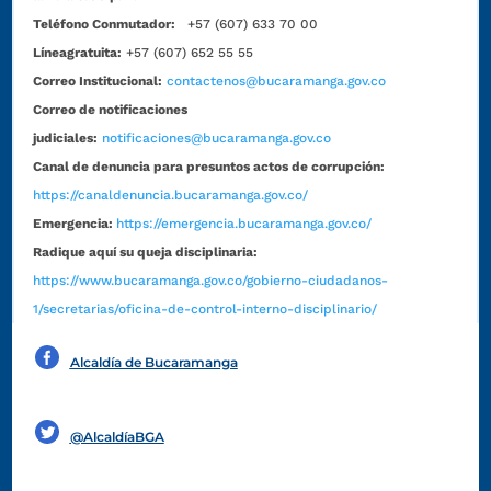
Teléfono Conmutador:
+57 (607) 633 70 00
Líneagratuita:
+57 (607) 652 55 55
Correo Institucional:
contactenos@bucaramanga.gov.co
Correo de notificaciones
judiciales:
notificaciones@bucaramanga.gov.co
Canal de denuncia para presuntos actos de corrupción:
https://canaldenuncia.bucaramanga.gov.co/
Emergencia:
https://emergencia.bucaramanga.gov.co/
Radique aquí su queja disciplinaria:
https://www.bucaramanga.gov.co/gobierno-ciudadanos-
1/secretarias/oficina-de-control-interno-disciplinario/
Alcaldía de Bucaramanga
Funcionarios y contratistas
@AlcaldíaBGA