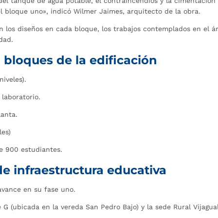
del tanque de agua potable, el contraincendios y la cimentación
 bloque uno», indicó Wilmer Jaimes, arquitecto de la obra.
n los diseños en cada bloque, los trabajos contemplados en el á
dad.
s bloques de la edificación
niveles).
laboratorio.
lanta.
les)
e 900 estudiantes.
de infraestructura educativa
avance en su fase uno.
 G (ubicada en la vereda San Pedro Bajo) y la sede Rural Vijagual