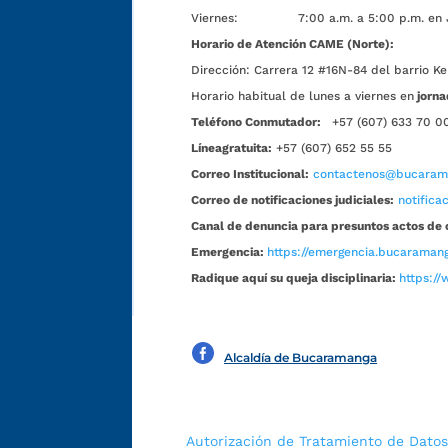
Viernes: 7:00 a.m. a 5:00 p.m. en Jorn
Horario de Atención CAME (Norte):
Dirección:
Carrera 12 #16N-84 del barrio Ke
Horario habitual de lunes a viernes en
jorna
Teléfono Conmutador:
+57 (607) 633 70 0
Líneagratuita:
+57 (607) 652 55 55
Correo Institucional:
contactenos@bucarama
Correo de notificaciones judiciales:
notific
Canal de denuncia para presuntos actos de 
Emergencia:
https://emergencia.bucaramang
Radique aquí su queja disciplinaria:
https://
Alcaldía de Bucaramanga
Autorización de Tratamiento de Datos