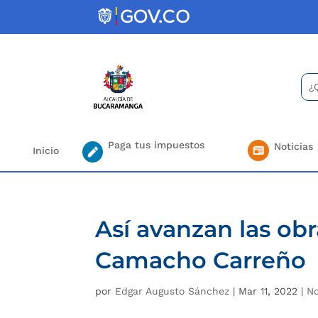
Skip
to
content
Bus
Se
for.
Paga tus impuestos
Noticias
Inicio
Así avanzan las ob
Camacho Carreño
por
Edgar Augusto Sánchez
|
Mar 11, 2022
|
No