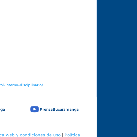
Funcionarios y contratistas
l-interno-disciplinario/
nga
PrensaBucaramanga
ica web y condiciones de uso
|
Política