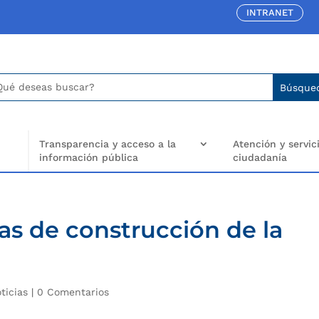
INTRANET
car:
arch
..
Transparencia y acceso a la
Atención y servici
información pública
ciudadanía
ras de construcción de la
ticias
|
0 Comentarios