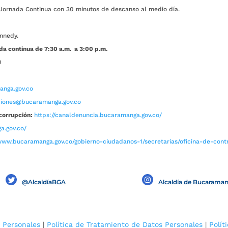
ada Continua con 30 minutos de descanso al medio día.
nnedy.
da continua de 7:30 a.m. a 3:00 p.m.
0
nga.gov.co
aciones@bucaramanga.gov.co
corrupción:
https://canaldenuncia.bucaramanga.gov.co/
a.gov.co/
www.bucaramanga.gov.co/gobierno-ciudadanos-1/secretarias/oficina-de-contro
@AlcaldíaBGA
Alcaldía de Bucarama
 Personales
|
Política de Tratamiento de Datos Personales
|
Polít