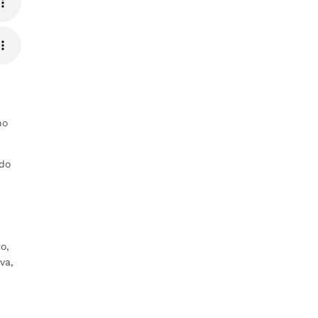
ho
ndo
o,
va,