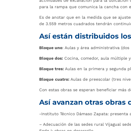
actividades de excavación para la ubicación 
para la rampa que comunica la cancha con el
Es de anotar que en la medida que se ajuste
de 3.559 metros cuadrados tendrán continui
Así están distribuidos lo
Bloque uno
: Aulas y área administrativa (dos 
Bloque dos:
Cocina, comedor, aula múltiple y 
Bloque tres:
Aulas en la primera y segunda p
Bloque
cuatro:
Aulas de preescolar (tres nive
Con estas obras se esperan beneficiar más d
Así avanzan
otras obras 
-Instituto Técnico Dámaso Zapata: presenta 
– Adecuación de las sedes rural Vijagual sede
Sede I: obras en desarrollo.