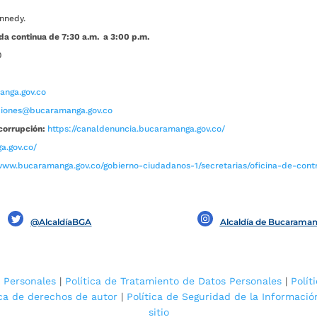
nnedy.
da continua de 7:30 a.m. a 3:00 p.m.
0
nga.gov.co
aciones@bucaramanga.gov.co
corrupción:
https://canaldenuncia.bucaramanga.gov.co/
a.gov.co/
www.bucaramanga.gov.co/gobierno-ciudadanos-1/secretarias/oficina-de-contro
@AlcaldíaBGA
Alcaldía de Bucarama
 Personales
|
Política de Tratamiento de Datos Personales
|
Polít
ica de derechos de autor
|
Política de Seguridad de la Informació
sitio