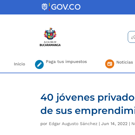
Skip
to
content
Bus
Se
for.
Paga tus impuestos
Noticias
Inicio
40 jóvenes privado
de sus emprendim
por
Edgar Augusto Sánchez
|
Jun 14, 2022
|
N