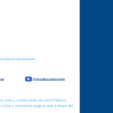
Funcionarios y contratistas
l-interno-disciplinario/
nga
PrensaBucaramanga
ica web y condiciones de uso
|
Política
n
|
Uso y monitoreo pagina web
|
Mapa del