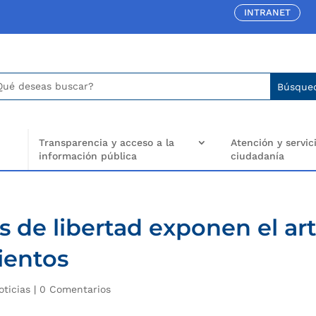
INTRANET
car:
arch
..
Transparencia y acceso a la
Atención y servici
información pública
ciudadanía
s de libertad exponen el ar
ientos
oticias
|
0 Comentarios