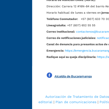
Horario de Atención CAME (Norte):
Dirección:
Carrera 12 #16N-84 del barrio Ke
Horario habitual de lunes a viernes en
jorna
Teléfono Conmutador:
+57 (607) 633 70 0
Líneagratuita:
+57 (607) 652 55 55
Correo Institucional:
contactenos@bucarama
Correo de notificaciones judiciales:
notific
Canal de denuncia para presuntos actos de 
Emergencia:
https://emergencia.bucaramang
Radique aquí su queja disciplinaria:
https://
Alcaldía de Bucaramanga
Autorización de Tratamiento de Datos
editorial
|
Plan de comunicaciones
|
Polít