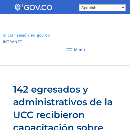
Skip
to
content
Iniciar sesión en gov co
INTRANET
142 egresados y
administrativos de la
UCC recibieron
capacitación sobre