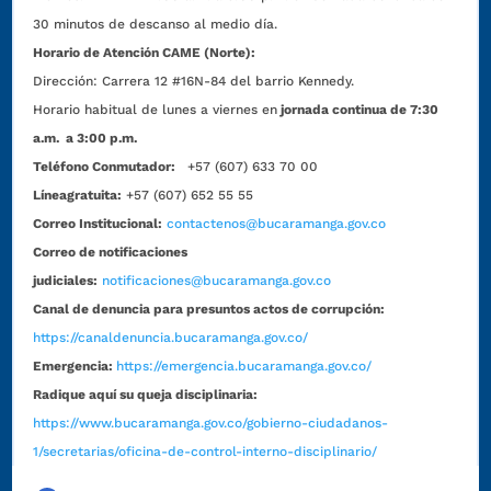
30 minutos de descanso al medio día.
Horario de Atención CAME (Norte):
Dirección:
Carrera 12 #16N-84 del barrio Kennedy.
Horario habitual de lunes a viernes en
jornada continua de 7:30
a.m. a 3:00 p.m.
Teléfono Conmutador:
+57 (607) 633 70 00
Líneagratuita:
+57 (607) 652 55 55
Correo Institucional:
contactenos@bucaramanga.gov.co
Correo de notificaciones
judiciales:
notificaciones@bucaramanga.gov.co
Canal de denuncia para presuntos actos de corrupción:
https://canaldenuncia.bucaramanga.gov.co/
Emergencia:
https://emergencia.bucaramanga.gov.co/
Radique aquí su queja disciplinaria:
https://www.bucaramanga.gov.co/gobierno-ciudadanos-
1/secretarias/oficina-de-control-interno-disciplinario/