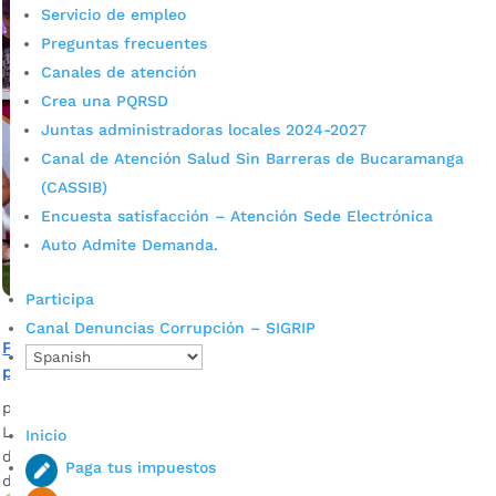
Servicio de empleo
Preguntas frecuentes
Canales de atención
Crea una PQRSD
Juntas administradoras locales 2024-2027
Canal de Atención Salud Sin Barreras de Bucaramanga
(CASSIB)
Encuesta satisfacción – Atención Sede Electrónica
Auto Admite Demanda.
Participa
Canal Denuncias Corrupción – SIGRIP
Fundación Paticas al Rescate invita a jornada solidaria
por los animales desamparados de Bucaramanga
por
admin_prensa
|
Sep 11, 2025
|
Noticias
La Fundación Paticas al Rescate realizará una gran jornada
Inicio
de recolección de alimento y utensilios para animales
Paga tus impuestos
desamparados.