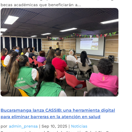
becas académicas que beneficiarán a...
Bucaramanga lanza CASSIB: una herramienta digital
para eliminar barreras en la atención en salud
por
admin_prensa
|
Sep 10, 2025
|
Noticias