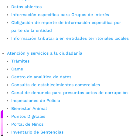
Datos abiertos
Información específica para Grupos de Interés
Obligación de reporte de información específica por
Campesinos aprueban
parte de la entidad
reglamento para fortalecer los
Información tributaria en entidades territoriales locales
mercadillos y mejorar la
Atención y servicios a la ciudadanía
experiencia de los ciudadanos
Trámites
Came
por
admin_prensa
|
Jun 23, 2026
|
Noticias
Centro de analítica de datos
Con el compromiso de fortalecer la organización, la
Consulta de establecimientos comerciales
transparencia y la calidad de los espacios de
Canal de denuncia para presuntos actos de corrupción
comercialización rural en Bucaramanga, representantes
de los diferentes mercadillos campesinos de la...
Inspecciones de Policía
leer más
Bienestar Animal
Puntos Digitales
Portal de Niños
Inventario de Sentencias