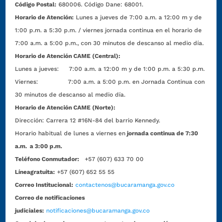
Código Postal:
680006. Código Dane: 68001.
Horario de Atención:
Lunes a jueves de 7:00 a.m. a 12:00 m y de
1:00 p.m. a 5:30 p.m. / viernes jornada continua en el horario de
7:00 a.m. a 5:00 p.m., con 30 minutos de descanso al medio día.
Horario de Atención CAME (Central):
Lunes a jueves: 7:00 a.m. a 12:00 m y de 1:00 p.m. a 5:30 p.m.
Viernes: 7:00 a.m. a 5:00 p.m. en Jornada Continua con
30 minutos de descanso al medio día.
Horario de Atención CAME (Norte):
Dirección:
Carrera 12 #16N-84 del barrio Kennedy.
Horario habitual de lunes a viernes en
jornada continua de 7:30
a.m. a 3:00 p.m.
Teléfono Conmutador:
+57 (607) 633 70 00
Líneagratuita:
+57 (607) 652 55 55
Correo Institucional:
contactenos@bucaramanga.gov.co
Correo de notificaciones
judiciales:
notificaciones@bucaramanga.gov.co