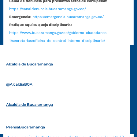
Canal de denuncia para presuntos actos de corrupción:
https://canaldenuncia.bucaramanga.gov.co/
Emergencia:
https://emergencia.bucaramanga.gov.co/
Radique aquí su queja disciplinaria:
https://www.bucaramanga.gov.co/gobierno-ciudadanos-
1/secretarias/oficina-de-control-interno-disciplinario/
Alcaldía de Bucaramanga
Funcionarios y contratistas
@AlcaldíaBGA
Alcaldía de Bucaramanga
PrensaBucaramanga