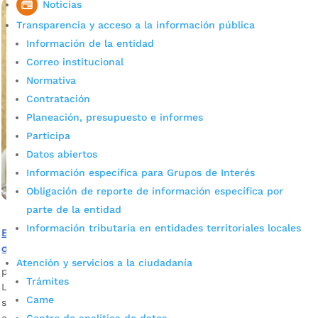
Noticias
Transparencia y acceso a la información pública
Información de la entidad
Correo institucional
Normativa
Contratación
Planeación, presupuesto e informes
Participa
Datos abiertos
Información específica para Grupos de Interés
Obligación de reporte de información específica por
parte de la entidad
Información tributaria en entidades territoriales locales
Bucaramanga se prepara para vivir la segunda edición
de Gastrofusión
Atención y servicios a la ciudadanía
por
admin_prensa
|
Sep 11, 2025
|
Noticias
Trámites
La capital santandereana volverá a llenarse de aromas,
Came
sabores y experiencias únicas con la llegada de la segunda
edición de Gastrofusión, un evento...