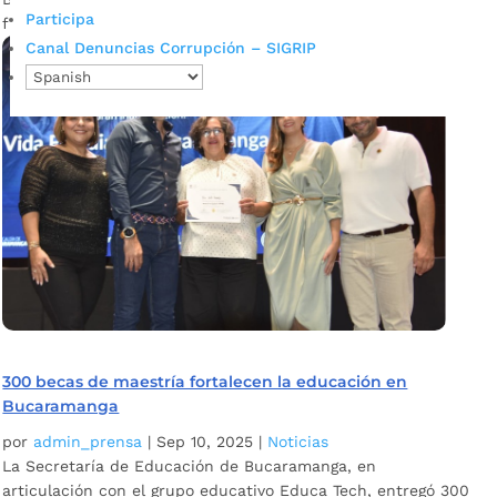
Participa
fuerte por nuestros peluditos...
Canal Denuncias Corrupción – SIGRIP
300 becas de maestría fortalecen la educación en
Bucaramanga
por
admin_prensa
|
Sep 10, 2025
|
Noticias
La Secretaría de Educación de Bucaramanga, en
articulación con el grupo educativo Educa Tech, entregó 300