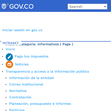
Skip
to
content
Iniciar sesión en gov co
INTRANET
Inicio
Categoría: Informativos
( Page )
5
Inicio
Última noticia.
Paga tus impuestos
Noticias
Transparencia y acceso a la información pública
Información de la entidad
Correo institucional
Normativa
Contratación
Planeación, presupuesto e informes
Participa