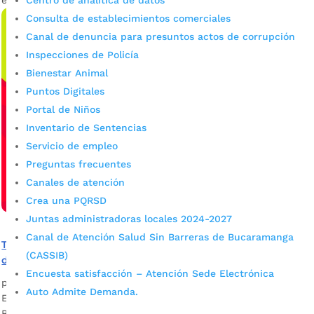
Centro de analítica de datos
Consulta de establecimientos comerciales
Canal de denuncia para presuntos actos de corrupción
Inspecciones de Policía
Bienestar Animal
Puntos Digitales
Portal de Niños
Inventario de Sentencias
Servicio de empleo
Preguntas frecuentes
Canales de atención
Crea una PQRSD
Juntas administradoras locales 2024-2027
Canal de Atención Salud Sin Barreras de Bucaramanga
Tercera Radiotón LA CULTURAL 100.7 F.M. por los animales
(CASSIB)
desamparados
Encuesta satisfacción – Atención Sede Electrónica
por
admin_prensa
|
Sep 10, 2025
|
Noticias
Auto Admite Demanda.
El próximo viernes 12 de septiembre, en el marco de la Feria
Bonita de Colombia, el corazón de Bucaramanga latirá más