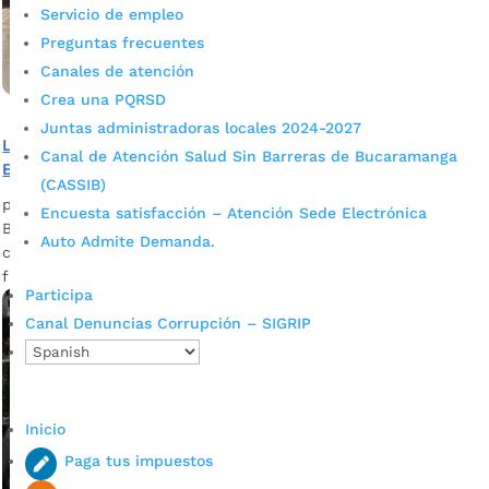
Servicio de empleo
Preguntas frecuentes
Canales de atención
Crea una PQRSD
Juntas administradoras locales 2024-2027
La zona rural también construye el futuro de
Canal de Atención Salud Sin Barreras de Bucaramanga
Bucaramanga
(CASSIB)
por
admin_prensa
|
Mar 3, 2026
|
Noticias
Encuesta satisfacción – Atención Sede Electrónica
Bucaramanga sigue demostrando que la participación
Auto Admite Demanda.
ciudadana es el eje fundamental en la construcción de su
futuro. En el Centro Cultural del...
Participa
Canal Denuncias Corrupción – SIGRIP
Inicio
Paga tus impuestos