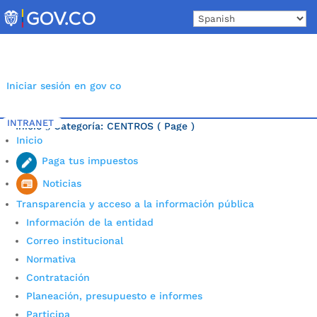
Skip
to
content
Iniciar sesión en gov co
INTRANET
Inicio
Categoría: CENTROS
( Page )
5
Inicio
Última noticia.
Paga tus impuestos
Noticias
Transparencia y acceso a la información pública
Información de la entidad
Correo institucional
Normativa
Contratación
Planeación, presupuesto e informes
Participa