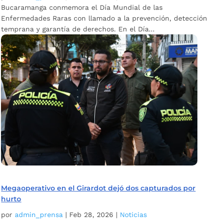
Bucaramanga conmemora el Día Mundial de las
Enfermedades Raras con llamado a la prevención, detección
temprana y garantía de derechos. En el Día...
Megaoperativo en el Girardot dejó dos capturados por
hurto
por
admin_prensa
|
Feb 28, 2026
|
Noticias