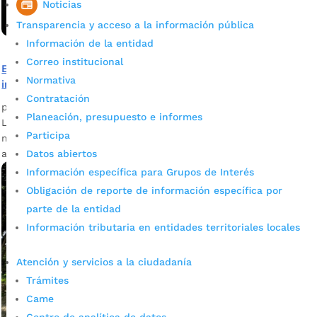
Noticias
Transparencia y acceso a la información pública
Información de la entidad
Correo institucional
Bucaramanga se ilumina: jornada especial de
Normativa
intervención en alumbrado público
Contratación
por
admin_prensa
|
Mar 3, 2026
|
Noticias
Planeación, presupuesto e informes
La Alcaldía de Bucaramanga informa que el próximo 4 de
Participa
marzo se realizará una jornada especial de intervención en
alumbrado público.
Datos abiertos
Información específica para Grupos de Interés
Obligación de reporte de información específica por
parte de la entidad
Información tributaria en entidades territoriales locales
Atención y servicios a la ciudadanía
Trámites
Came