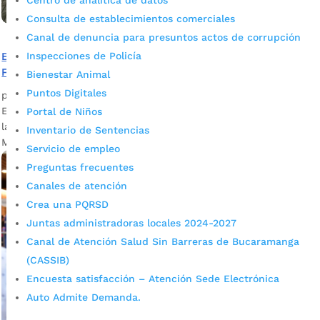
Centro de analítica de datos
Consulta de establecimientos comerciales
Canal de denuncia para presuntos actos de corrupción
Inspecciones de Policía
Bucaramanga realiza jornadas de registro previo a la
Feria de Empleo de la Mujer
Bienestar Animal
Puntos Digitales
por
admin_prensa
|
Mar 3, 2026
|
Noticias
Este 3, 4 y 5 de marzo la cita para realizar registro previo a
Portal de Niños
la próxima Feria de Empleo es en el Centro Integral de la
Inventario de Sentencias
Mujer. Con el propósito de...
Servicio de empleo
Preguntas frecuentes
Canales de atención
Crea una PQRSD
Juntas administradoras locales 2024-2027
Canal de Atención Salud Sin Barreras de Bucaramanga
(CASSIB)
Encuesta satisfacción – Atención Sede Electrónica
Auto Admite Demanda.