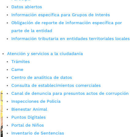
Datos abiertos
Información específica para Grupos de Interés
Así será la recolección de
Obligación de reporte de información específica por
ayudas para Venezuela desde
parte de la entidad
Información tributaria en entidades territoriales locales
Bucaramanga
por
admin_prensa
|
Jun 26, 2026
|
Noticias
Atención y servicios a la ciudadanía
Bucaramanga se une en solidaridad con Venezuela e
Trámites
inicia jornada de recolección de ayudas humanitarias.
Came
Frente a los acontecimientos registrados en las últimas
Centro de analítica de datos
horas en Venezuela y a las...
Consulta de establecimientos comerciales
leer más
Canal de denuncia para presuntos actos de corrupción
Inspecciones de Policía
Bienestar Animal
Puntos Digitales
Portal de Niños
Inventario de Sentencias