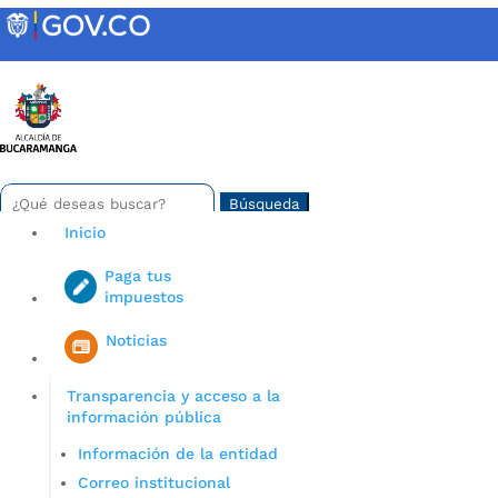
Skip
to
content
INTRANET
Buscar:
Search
for...
Inicio
Paga tus
impuestos
Iniciar sesión en gov co
Noticias
Transparencia y acceso a la
información pública
Información de la entidad
Correo institucional