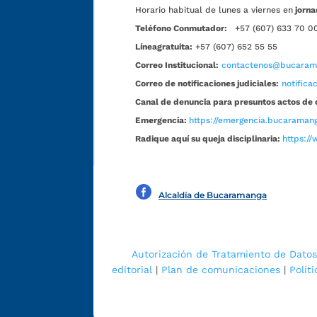
Horario habitual de lunes a viernes en
jorna
Teléfono Conmutador:
+57 (607) 633 70 0
Líneagratuita:
+57 (607) 652 55 55
Correo Institucional:
contactenos@bucarama
Correo de notificaciones judiciales:
notific
Canal de denuncia para presuntos actos de 
Emergencia:
https://emergencia.bucaramang
Radique aquí su queja disciplinaria:
https://
Alcaldía de Bucaramanga
Autorización de Tratamiento de Datos
editorial
|
Plan de comunicaciones
|
Polít