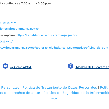
da continua de 7:30 a.m. a 3:00 p.m.
0
nga.gov.co
aciones@bucaramanga.gov.co
corrupción:
https://canaldenuncia.bucaramanga.gov.co/
a.gov.co/
www.bucaramanga.gov.co/gobierno-ciudadanos-1/secretarias/oficina-de-contro
@AlcaldíaBGA
Alcaldía de Bucarama
 Personales
|
Política de Tratamiento de Datos Personales
|
Polít
ica de derechos de autor
|
Política de Seguridad de la Informació
sitio