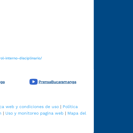
Funcionarios y contratistas
l-interno-disciplinario/
nga
PrensaBucaramanga
ica web y condiciones de uso
|
Política
n
|
Uso y monitoreo pagina web
|
Mapa del