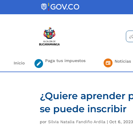
Skip
to
content
Bus
Se
for.
Paga tus impuestos
Noticias
Inicio
¿Quiere aprender p
se puede inscribir
por
Silvia Natalia Fandiño Ardila
|
Oct 6, 202