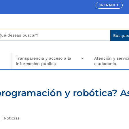
INTRANET
car:
arch
..
Transparencia y acceso a la
Atención y servici
información pública
ciudadanía
rogramación y robótica? A
3
|
Noticias