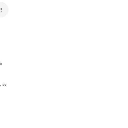
il
, se