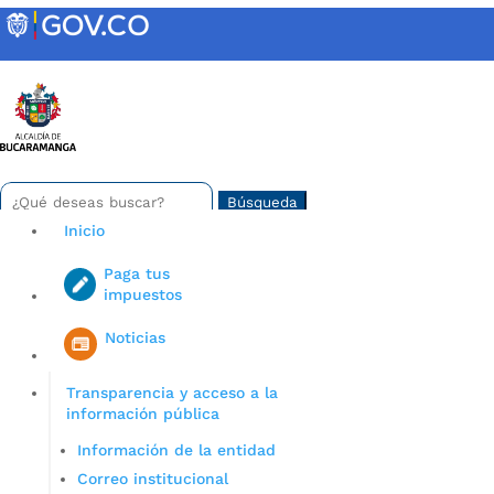
Skip
to
content
INTRANET
Buscar:
Search
for...
Inicio
Paga tus
impuestos
Iniciar sesión en gov co
Noticias
Transparencia y acceso a la
información pública
Información de la entidad
Correo institucional