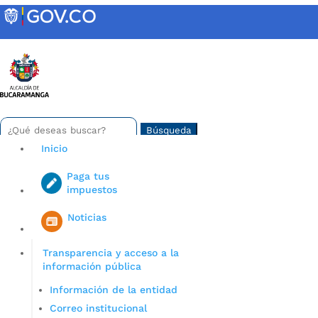
Skip
to
content
INTRANET
Buscar:
Search
for...
Inicio
Paga tus
impuestos
Iniciar sesión en gov co
Noticias
Transparencia y acceso a la
información pública
Información de la entidad
Correo institucional