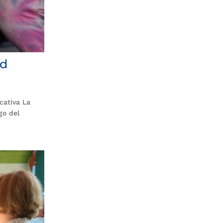
ud
cativa La
go del