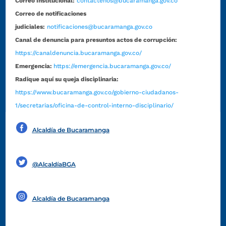
Correo Institucional:
contactenos@bucaramanga.gov.co
Correo de notificaciones
judiciales:
notificaciones@bucaramanga.gov.co
Canal de denuncia para presuntos actos de corrupción:
https://canaldenuncia.bucaramanga.gov.co/
Emergencia:
https://emergencia.bucaramanga.gov.co/
Radique aquí su queja disciplinaria:
https://www.bucaramanga.gov.co/gobierno-ciudadanos-
1/secretarias/oficina-de-control-interno-disciplinario/
Alcaldía de Bucaramanga
Funcionarios y contratistas
@AlcaldíaBGA
Alcaldía de Bucaramanga